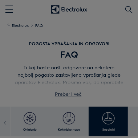
Išči
Menu
Electrolux
FAQ
POGOSTA VPRAŠANJA IN ODGOVORI
FAQ
Tukaj boste našli odgovore na nekatera
najbolj pogosto zastavljena vprašanja glede
aparatov Electrolux. Prosimo vas, da uporabite
pomočnika za odpravljanje težav, če imate težave
Preberi več
s svojim aparatom.
če
Ohlajanje
Kuhinjske nape
Sesalniki