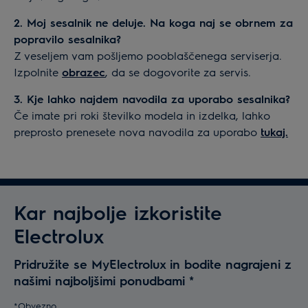
hladilnika/zamrzovalnika?
4. Kje lahko najdem navodila za uporabo kuhinjske
8. Kje lahko najdem navodila za uporabo kuhalne
Če težave niste mogli rešiti s pomočjo orodja za
2. Moj sesalnik ne deluje. Na koga naj se obrnem za
nape?
plošče?
odpravljanje težav, vam z veseljem pošljemo
popravilo sesalnika?
Če imate pri roki številko modela in izdelka, lahko
Če imate pri roki številko modela in izdelka, lahko
pooblaščenega serviserja. Izpolnite
obrazec
, da se
Z veseljem vam pošljemo pooblaščenega serviserja.
preprosto prenesete nova navodila za uporabo
tukaj.
preprosto prenesete nova navodila za uporabo
tukaj.
dogovorite za servis.
Izpolnite
obrazec
, da se dogovorite za servis.
6. Kje lahko najdem navodila za uporabo
3. Kje lahko najdem navodila za uporabo sesalnika?
hladilnika/zamrzovalnika?
Če imate pri roki številko modela in izdelka, lahko
Če imate pri roki številko modela in izdelka, lahko
preprosto prenesete nova navodila za uporabo
tukaj.
preprosto prenesete nova navodila za uporabo
tukaj.
Kar najbolje izkoristite
Electrolux
Pridružite se MyElectrolux in bodite nagrajeni z
našimi najboljšimi ponudbami
*
*Obvezno