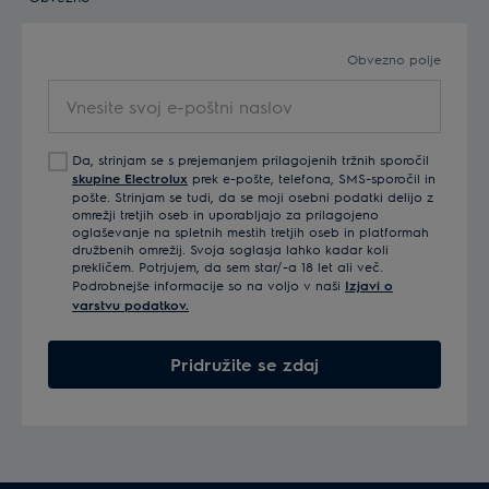
Obvezno polje
Vnesite
svoj
e-
Da, strinjam se s prejemanjem prilagojenih tržnih sporočil
poštni
skupine Electrolux
prek e-pošte, telefona, SMS-sporočil in
naslov
pošte. Strinjam se tudi, da se moji osebni podatki delijo z
omrežji tretjih oseb in uporabljajo za prilagojeno
oglaševanje na spletnih mestih tretjih oseb in platformah
družbenih omrežij. Svoja soglasja lahko kadar koli
prekličem. Potrjujem, da sem star/-a 18 let ali več.
Podrobnejše informacije so na voljo v naši
Izjavi o
varstvu podatkov.
Pridružite se zdaj