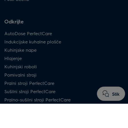
Odkrijte
AutoDose PerfectCare
Indukcijske kuhalne plošče
Kuhinjske nape
Hlajenje
Kuhinjski roboti
Pomivalni stroji
Pralni stroji PerfectCare
Sušilni stroji PerfectCare
Stik
Pralno-sušilni stroji PerfectCare
Make it Last Tips
Ultimate 800