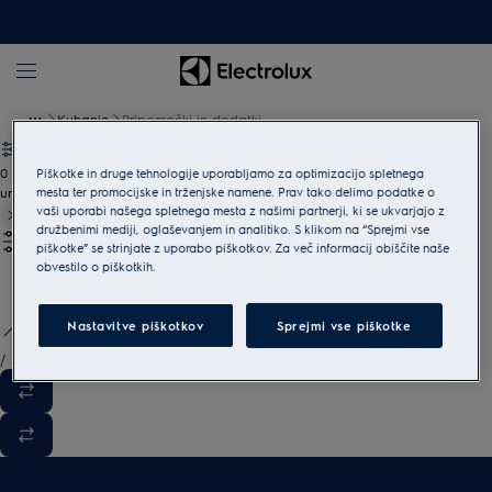
Kuhanje
Pripomočki in dodatki
0
Piškotke in druge tehnologije uporabljamo za optimizacijo spletnega
mesta ter promocijske in trženjske namene. Prav tako delimo podatke o
undefined
vaši uporabi našega spletnega mesta z našimi partnerji, ki se ukvarjajo z
družbenimi mediji, oglaševanjem in analitiko. S klikom na “Sprejmi vse
piškotke” se strinjate z uporabo piškotkov. Za več informacij obiščite naše
obvestilo o piškotkih.
Nastavitve piškotkov
Sprejmi vse piškotke
/
3