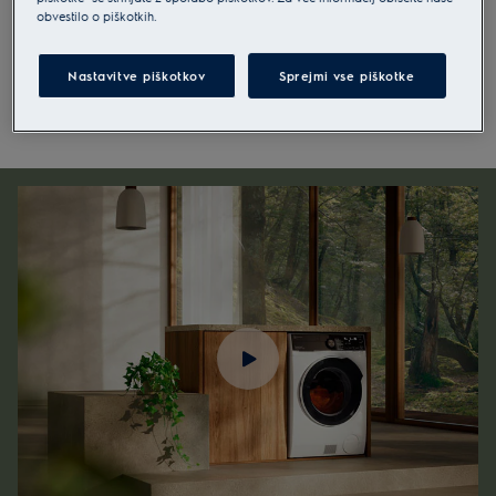
obvestilo o piškotkih.
Pomoč pri izbiri
Nastavitve piškotkov
Sprejmi vse piškotke
Prostostoječi pralno-sušilni stroj