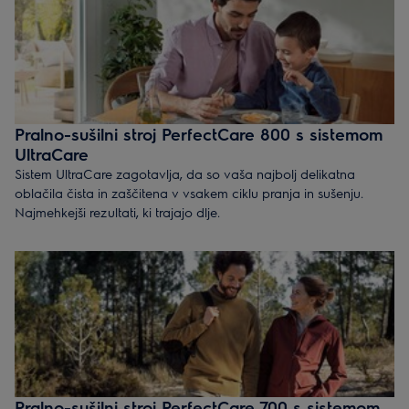
Pralno-sušilni stroj PerfectCare 800 s sistemom
UltraCare
Sistem UltraCare zagotavlja, da so vaša najbolj delikatna
oblačila čista in zaščitena v vsakem ciklu pranja in sušenju.
Najmehkejši rezultati, ki trajajo dlje.
Pralno-sušilni stroj PerfectCare 700 s sistemom