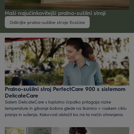
Naši najučinkovitejši pralno-sušilni stroji
Odkrijte pralno-sušilne stroje EcoLine
Pralno-sušilni stroj PerfectCare 900 s sistemom
DelicateCare
Sistem DelicateCare s toplotno črpalko prilagaja nizke
temperature in gibanje bobna glede na tkanino v vsakem ciklu
pranja in sušenja. Kakovost oblačil bo na ta način ohranjena.