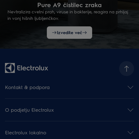
Pure A9 čistilec zraka
Nevtralizira cvetni prah, viruse in bakterije, reagira na prhljaj
in vonj hišnih ljubljenčkov.
Izvedite več
Kontakt & podpora
Kontakt
Prijava na e-novice
O podjetju Electrolux
Facebook
Instagram
Electrolux Group
YouTube
Mediji & Novice
Podpora
Electrolux lokalno
Finančne informacije
Registracija izdelka