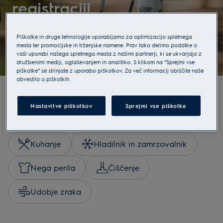
registraciji
Izvedite več
Piškotke in druge tehnologije uporabljamo za optimizacijo spletnega
mesta ter promocijske in trženjske namene. Prav tako delimo podatke o
vaši uporabi našega spletnega mesta z našimi partnerji, ki se ukvarjajo z
družbenimi mediji, oglaševanjem in analitiko. S klikom na “Sprejmi vse
piškotke” se strinjate z uporabo piškotkov. Za več informacij obiščite naše
obvestilo o piškotkih.
Nastavitve piškotkov
Sprejmi vse piškotke
Raziskujte po kategorijah
Kuhanje
Hladilnik in zamrzovalnik
Nega perila
Čiščenje
Udobje zraka