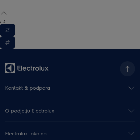
/
3
Kontakt & podpora
Kontakt
Prijava na e-novice
O podjetju Electrolux
Facebook
Instagram
Electrolux Group
YouTube
Mediji & Novice
Podpora
Electrolux lokalno
Finančne informacije
Registracija izdelka