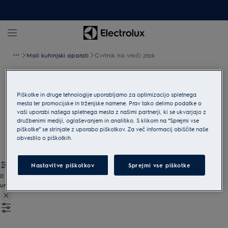
Mali kuhinjski aparati
Cvrtnik na vroči zrak
Cvrtnik na vroči zrak
Piškotke in druge tehnologije uporabljamo za optimizacijo spletnega
mesta ter promocijske in trženjske namene. Prav tako delimo podatke o
Svoje najljubše jedi pripravite v cvrtniku na vroč zrak in
vaši uporabi našega spletnega mesta z našimi partnerji, ki se ukvarjajo z
ugotovili boste, da jih nikoli več ne boste želeli pripraviti
družbenimi mediji, oglaševanjem in analitiko. S klikom na “Sprejmi vse
drugače. Poleg prednosti bolj zdravega kuhanja imajo
piškotke” se strinjate z uporabo piškotkov. Za več informacij obiščite naše
Electroluxovi cvrtniki veliko prostornino in so enostavni za
obvestilo o piškotkih.
čiščenje.
Nastavitve piškotkov
Sprejmi vse piškotke
0
undefined