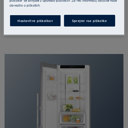
piškotke” se strinjate z uporabo piškotkov. Za več informacij obiščite naše
uporabnimi funkcijami, kot so hitro zamrzovanje za ohranjanje
obvestilo o piškotkih.
kakovosti živil, elektronsko upravljanje in vrata, ki se zlahka odpirajo in
sproščajo vakuum.
Nastavitve piškotkov
Sprejmi vse piškotke
Prostostoječa zamrzovalna
Vgradna zamrzovalna omara
omara