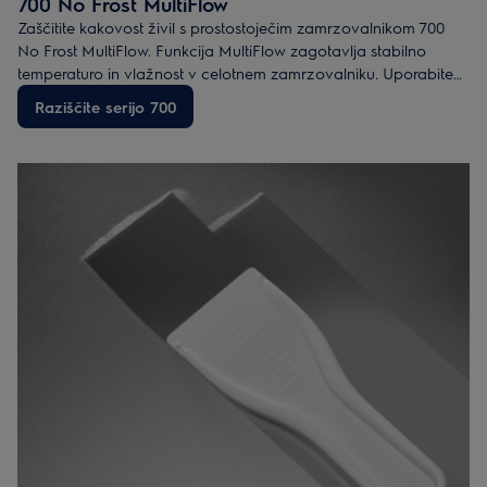
700 No Frost MultiFlow
Zaščitite kakovost živil s prostostoječim zamrzovalnikom 700
No Frost MultiFlow. Funkcija MultiFlow zagotavlja stabilno
temperaturo in vlažnost v celotnem zamrzovalniku. Uporabite
funkcijo hitrega zamrzovanja za boljše ohranjanje kakovosti
Raziščite serijo 700
živil in jih nikoli več ne odmrzujte.