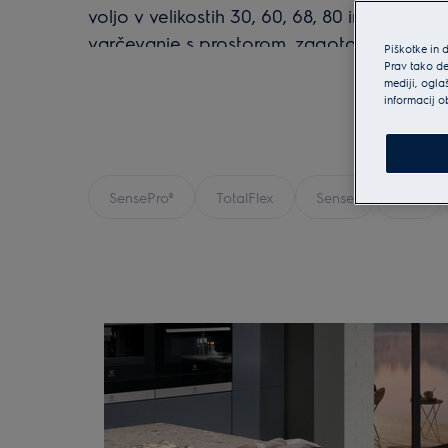
voljo v velikostih 30, 60, 68, 80 in 90 cm.
varčevanje s prostorom, zagotavlja, da se 
Piškotke in 
najtanjše kuhinjske površine. Ne potrebuje 
Prav tako de
mediji, ogla
ventilacijo.
informacij o
SensePro®
TotalFlex
Sense
Flex