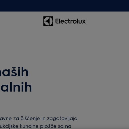
naših
alnih
avne za čiščenje in zagotavljajo
ukcijske kuhalne plošče so na