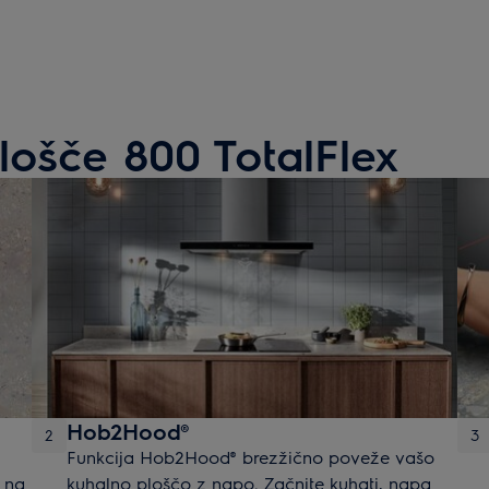
lošče 800 TotalFlex
Hob2Hood®
2
3
Funkcija Hob2Hood® brezžično poveže vašo
r na
kuhalno ploščo z napo. Začnite kuhati, napa