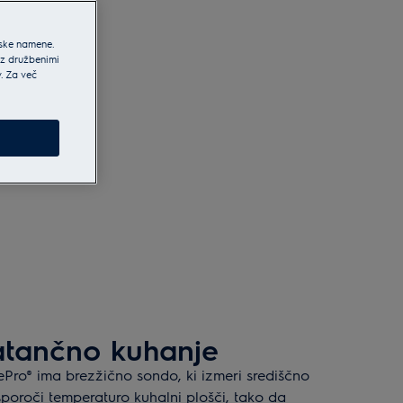
jske namene.
 z družbenimi
v. Za več
atančno kuhanje
Pro® ima brezžično sondo, ki izmeri središčno
sporoči temperaturo kuhalni plošči, tako da