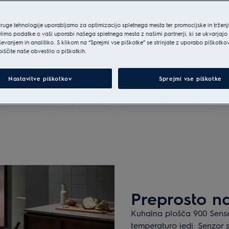
 Ozka oblika, ki omogoča
pečica zlahka prilega tudi v
druge tehnologije uporabljamo za optimizacijo spletnega mesta ter promocijske in tržen
odprtin za sprednjo ali zadnjo
limo podatke o vaši uporabi našega spletnega mesta z našimi partnerji, ki se ukvarjajo
ševanjem in analitiko. S klikom na “Sprejmi vse piškotke” se strinjate z uporabo piškotko
biščite naše obvestilo o piškotkih.
Nastavitve piškotkov
Sprejmi vse piškotke
Induction
Pregled serije
Premisleki pred nakupom
Preprosto n
Kuhalna plošča 900 Sense
temperaturo jedi. Senzor 