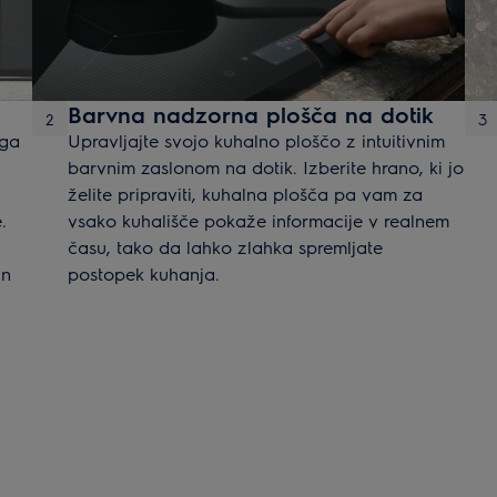
Barvna nadzorna plošča na dotik
2
3
aga
Upravljajte svojo kuhalno ploščo z intuitivnim
barvnim zaslonom na dotik. Izberite hrano, ki jo
želite pripraviti, kuhalna plošča pa vam za
.
vsako kuhališče pokaže informacije v realnem
času, tako da lahko zlahka spremljate
in
postopek kuhanja.