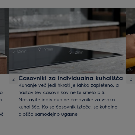
Časovniki za individualna kuhališča
2
3
Kuhanje več jedi hkrati je lahko zapleteno, a
šo
nastavitev časovnikov ne bi smelo biti.
a
Nastavite individualne časovnike za vsako
kuhališče. Ko se časovnik izteče, se kuhalna
oč
plošča samodejno ugasne.