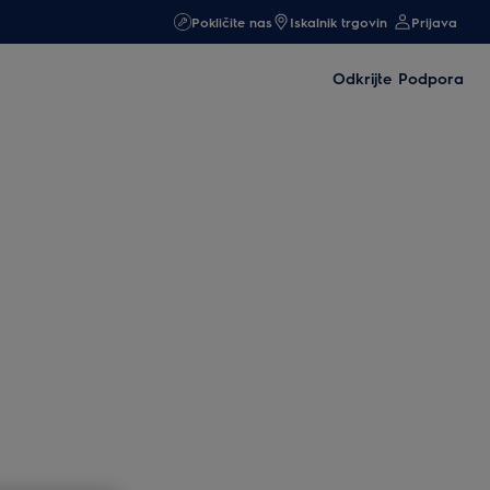
Pokličite nas
Iskalnik trgovin
Prijava
Odkrijte
Podpora