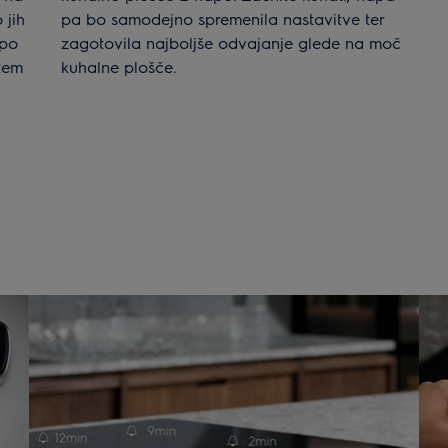
 jih
pa bo samodejno spremenila nastavitve ter
 po
zagotovila najboljše odvajanje glede na moč
 tem
kuhalne plošče.