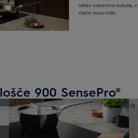
lahko natančno kuhate, cvr
način sous-vide.
plošče 900 SensePro®