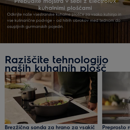
Prebudite mojstra v sebi z Electrolux
kuhalnimi ploščami
Odkrijte naše vsestranske kuhalne plošče za vsako kuhinjo in
vse kulinarične podvige – od hitrih obrokov med tednom do
osupljivih gurmanskih pojedin.
Raziščite tehnologijo
naših kuhalnih plošč
Brezžična sonda za hrano za vsakič
Preprosto r