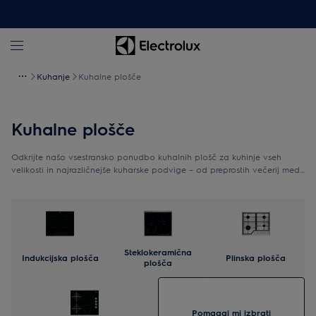
Kuhanje
Kuhalne plošče
Kuhalne plošče
Odkrijte našo vsestransko ponudbo kuhalnih plošč za kuhinje vseh
velikosti in najrazličnejše kuharske podvige – od preprostih večerij med
tednom do velikih pojedin. Naše kuhalne plošče v širinah od 60 do 90
cm bodo v vas prebudile pravega kuharskega mojstra. Poiščite
popolno ploščo za svojo kuhinjo.
Steklokeramična
Indukcijska plošča
Plinska plošča
plošča
Pomagaj mi izbrati