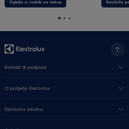
Oglejte si vodnik za nakup
Raziščite p
Kontakt & podpora
Kontakt
Prijava na e-novice
O podjetju Electrolux
Facebook
Instagram
Electrolux Group
YouTube
Mediji & Novice
Podpora
Electrolux lokalno
Finančne informacije
Registracija izdelka
Trajnostni razvoj
Navodila za uporabo
5 let garancije
Garancijska izjava
Promocije