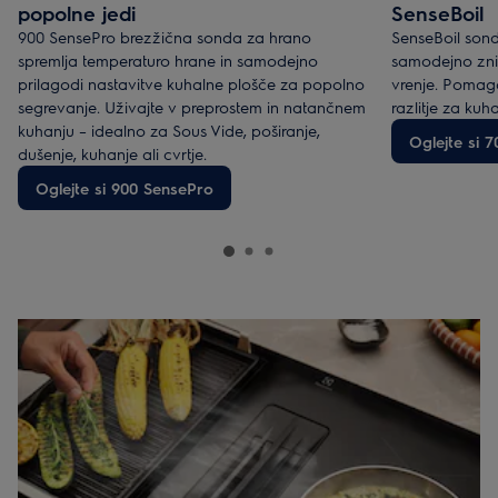
popolne jedi
SenseBoil
900 SensePro brezžična sonda za hrano
SenseBoil sond
spremlja temperaturo hrane in samodejno
samodejno zni
prilagodi nastavitve kuhalne plošče za popolno
vrenje. Pomaga
segrevanje. Uživajte v preprostem in natančnem
razlitje za ku
kuhanju – idealno za Sous Vide, poširanje,
Oglejte si 7
dušenje, kuhanje ali cvrtje.
Oglejte si 900 SensePro