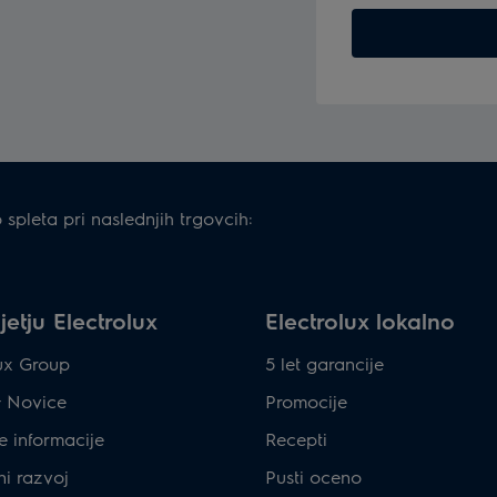
 spleta pri naslednjih trgovcih:
etju Electrolux
Electrolux lokalno
lux Group
5 let garancije
& Novice
Promocije
e informacije
Recepti
ni razvoj
Pusti oceno