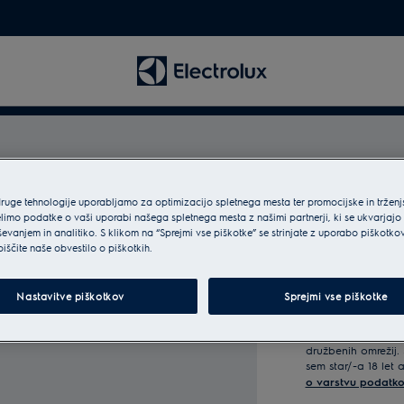
ite
druge tehnologije uporabljamo za optimizacijo spletnega mesta ter promocijske in tržen
limo podatke o vaši uporabi našega spletnega mesta z našimi partnerji, ki se ukvarjajo
Vnesite
ševanjem in analitiko. S klikom na “Sprejmi vse piškotke” se strinjate z uporabo piškotko
biščite naše obvestilo o piškotkih.
svoj
nagrajeni z
e-
Da, strinjam se s p
poštni
Nastavitve piškotkov
Sprejmi vse piškotke
Electrolux
prek e-po
naslov
da se moji osebni p
prilagojeno oglaše
družbenih omrežij. 
sem star/-a 18 let 
o varstvu podatko