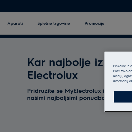
Aparati
Spletne trgovine
Promocije
Kar najbolje izkorist
Piškotke in 
Electrolux
Prav tako de
mediji, ogla
informacij o
Pridružite se MyElectrolux in bodite 
našimi najboljšimi ponudbami
*