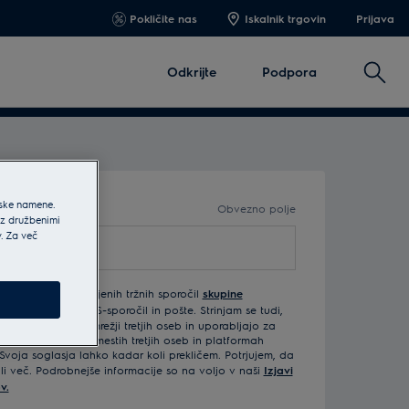
Pokličite nas
Iskalnik trgovin
Prijava
Išči
Odkrijte
Podpora
jske namene.
Obvezno polje
 z družbenimi
v. Za več
rejemanjem prilagojenih tržnih sporočil
skupine
šte, telefona, SMS-sporočil in pošte. Strinjam se tudi,
odatki delijo z omrežji tretjih oseb in uporabljajo za
vanje na spletnih mestih tretjih oseb in platformah
Svoja soglasja lahko kadar koli prekličem. Potrjujem, da
ali več. Podrobnejše informacije so na voljo v naši
Izjavi
v.