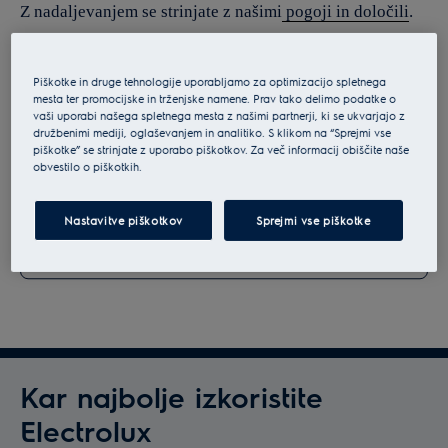
Z nadaljevanjem se strinjate z našimi
pogoji in določili
.
Za informacije o tem, kako obdelujemo vaše osebne
podatke, si oglejte našo
izjavo o varstvu podatkov
.
Piškotke in druge tehnologije uporabljamo za optimizacijo spletnega
mesta ter promocijske in trženjske namene. Prav tako delimo podatke o
vaši uporabi našega spletnega mesta z našimi partnerji, ki se ukvarjajo z
družbenimi mediji, oglaševanjem in analitiko. S klikom na “Sprejmi vse
piškotke” se strinjate z uporabo piškotkov. Za več informacij obiščite naše
obvestilo o piškotkih.
Nastavitve piškotkov
Sprejmi vse piškotke
Kar najbolje izkoristite
Electrolux