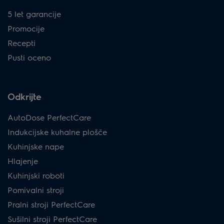
5 let garancije
Promocije
Recepti
Pusti oceno
Odkrijte
AutoDose PerfectCare
Indukcijske kuhalne plošče
Kuhinjske nape
Hlajenje
Kuhinjski roboti
Pomivalni stroji
Pralni stroji PerfectCare
Sušilni stroji PerfectCare