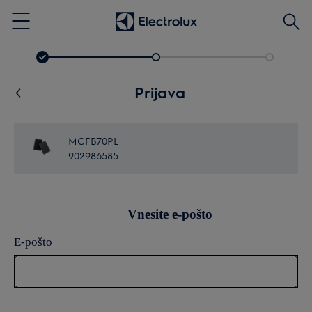
Išči
Menu
Prijava
MCFB70PL
902986585
Vnesite e-pošto
E-pošto