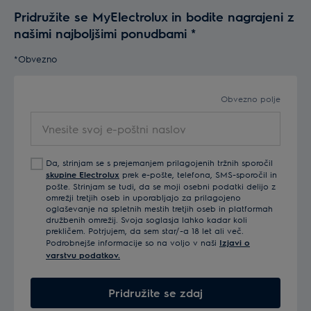
Pridružite se MyElectrolux in bodite nagrajeni z
našimi najboljšimi ponudbami
*
*Obvezno
Obvezno polje
Vnesite svoj e-poštni naslov
Da, strinjam se s prejemanjem prilagojenih tržnih sporočil
skupine Electrolux
prek e-pošte, telefona, SMS-sporočil in
pošte. Strinjam se tudi, da se moji osebni podatki delijo z
omrežji tretjih oseb in uporabljajo za prilagojeno
oglaševanje na spletnih mestih tretjih oseb in platformah
družbenih omrežij. Svoja soglasja lahko kadar koli
prekličem. Potrjujem, da sem star/-a 18 let ali več.
Podrobnejše informacije so na voljo v naši
Izjavi o
varstvu podatkov.
Pridružite se zdaj