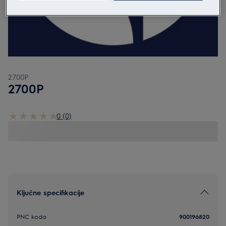
2700P
2700P
0 (0)
Ključne specifikacije
PNC koda
900196820