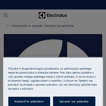
Pripomočki in dodatki
Dodatki za sesalnike
Piškotke in druge tehnologije uporabljamo za optimizacijo spletnega
mesta ter promocijske in trženjske namene. Prav tako delimo podatke o
vaši uporabi našega spletnega mesta z našimi partnerji, ki se ukvarjajo z
družbenimi mediji, oglaševanjem in analitiko. S klikom na “Sprejmi vse
piškotke” se strinjate z uporabo piškotkov. Za več informacij obiščite naše
obvestilo o piškotkih.
Nastavitve piškotkov
Sprejmi vse piškotke