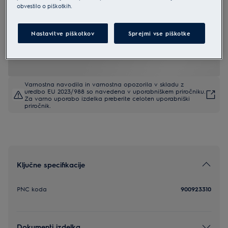
obvestilo o piškotkih.
EVFK1+
Naprava za vakuumiranje
Nastavitve piškotkov
Sprejmi vse piškotke
4.7 (7)
Varnostna navodila in varnostna opozorila v skladu z
uredbo EU 2023/988 so navedena v uporabniškem priročniku.
Za varno uporabo izdelka preberite celoten uporabniški
priročnik.
Ključne specifikacije
PNC koda
900923310
Dokumenti izdelka