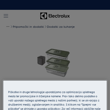
Pripomočki in dodatki
Dodatki za kuhanje
Piškotke in druge tehnologije uporabljamo za optimizacijo spletnega
Tapnite za povečavo
mesta ter promocijske in trženjske namene. Prav tako delimo podatke o
vaši uporabi našega spletnega mesta z našimi partnerji, ki se ukvarjajo z
družbenimi mediji, oglaševanjem in analitiko. S klikom na “Sprejmi vse
piškotke” se strinjate z uporabo piškotkov. Za več informacij obiščite naše