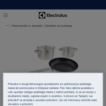
Pripomočki in dodatki
Dodatki za kuhanje
Piškotke in druge tehnologije uporabljamo za optimizacijo spletnega
mesta ter promocijske in trženjske namene. Prav tako delimo podatke o
vaši uporabi našega spletnega mesta z našimi partnerji, ki se ukvarjajo z
Tapnite za povečavo
družbenimi mediji, oglaševanjem in analitiko. S klikom na “Sprejmi vse
piškotke” se strinjate z uporabo piškotkov. Za več informacij obiščite naše
obvestilo o piškotkih.