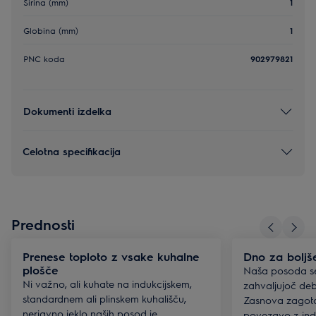
Širina (mm)
1
Globina (mm)
1
PNC koda
902979821
Dokumenti izdelka
Celotna specifikacija
Prednosti
Prenese toploto z vsake kuhalne
Dno za boljš
plošče
Naša posoda se 
Ni važno, ali kuhate na indukcijskem,
zahvaljujoč deb
standardnem ali plinskem kuhališču,
Zasnova zagota
nerjavno jeklo naših posod je
povezavo z indu