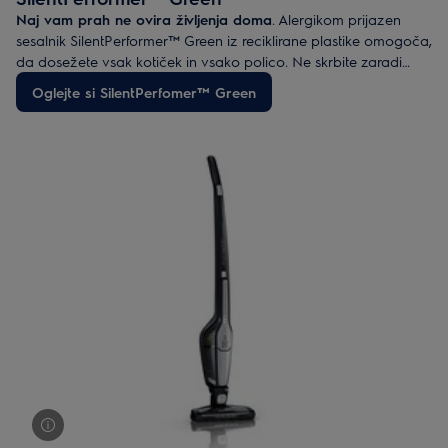
Naj vam prah ne ovira življenja doma
. Alergikom prijazen
sesalnik SilentPerformer™ Green iz reciklirane plastike omogoča,
da dosežete vsak kotiček in vsako polico. Ne skrbite zaradi
hrupa, SilentPerfomer™ Green vam tiho pomaga, ko imate čas.
Oglejte si SilentPerfomer™ Green