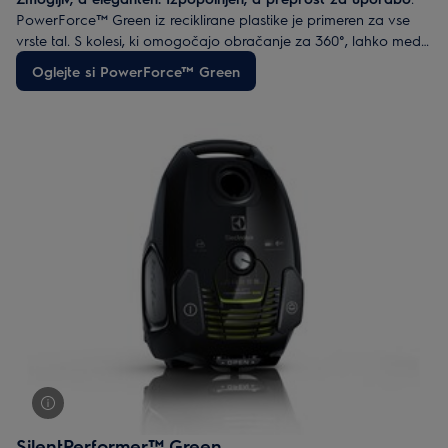
PowerForce™ Green iz reciklirane plastike je primeren za vse
vrste tal. S kolesi, ki omogočajo obračanje za 360°, lahko med
sesanjem poplesujete po domu v vse možne smeri.
Oglejte si PowerForce™ Green
SilentPerformer™ Green