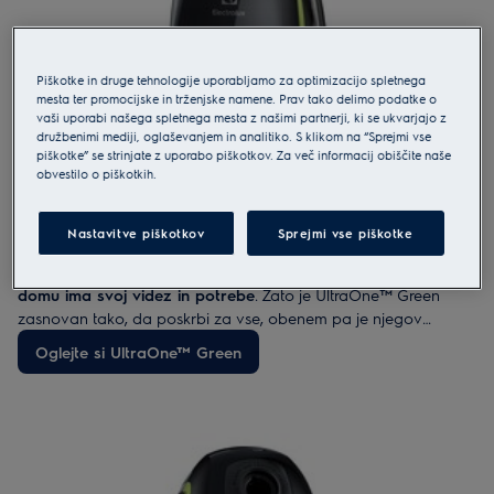
Piškotke in druge tehnologije uporabljamo za optimizacijo spletnega
mesta ter promocijske in trženjske namene. Prav tako delimo podatke o
vaši uporabi našega spletnega mesta z našimi partnerji, ki se ukvarjajo z
družbenimi mediji, oglaševanjem in analitiko. S klikom na “Sprejmi vse
piškotke” se strinjate z uporabo piškotkov. Za več informacij obiščite naše
obvestilo o piškotkih.
Nastavitve piškotkov
Sprejmi vse piškotke
UltraOne™ Green
Preproge, stara lesena tla, ploščice, beton — vsak prostor v
domu ima svoj videz in potrebe
. Zato je UltraOne™ Green
zasnovan tako, da poskrbi za vse, obenem pa je njegov
okoljski odtis kar se da majhen. Zanesljiv prijatelj, ki poskrbi, da
Oglejte si UltraOne™ Green
je vaš dom vedno deležen zavestnega, tihega in nagrajenega
sesanja.