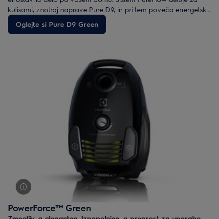
kulisami, znotraj naprave Pure D9, in pri tem poveča energetsko
učinkovitost za 30 %. Ročaj CleanLift vam omogoča higiensko
Oglejte si Pure D9 Green
upravljanje z enostavnim gibom zapestja.
PowerForce™ Green
Zmogljiv, a eleganten. Izpopolnjen, a preprost za uporabo
.