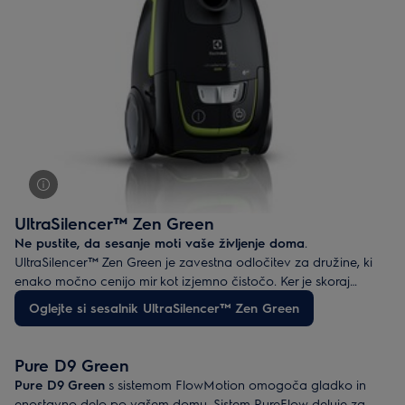
UltraSilencer™ Zen Green
Ne pustite, da sesanje moti vaše življenje doma
.
UltraSilencer™ Zen Green je zavestna odločitev za družine, ki
enako močno cenijo mir kot izjemno čistočo. Ker je skoraj
neslišen (58 dB), bo nežno rešil vaše vsakodnevne potrebe,
Oglejte si sesalnik UltraSilencer™ Zen Green
tako za planet kot vaša ušesa.
Pure D9 Green
Pure D9
Green
s sistemom FlowMotion omogoča gladko in
enostavno delo po vašem domu. Sistem PureFlow deluje za