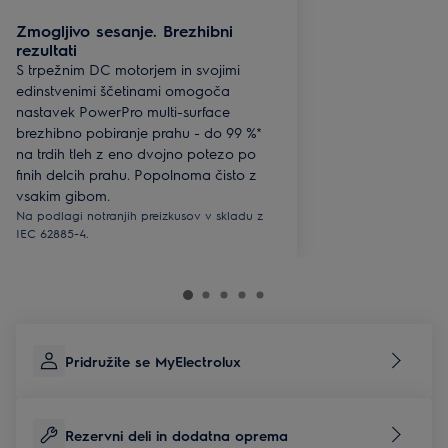
Zmogljivo sesanje. Brezhibni
rezultati
S trpežnim DC motorjem in svojimi
edinstvenimi ščetinami omogoča
nastavek PowerPro multi-surface
brezhibno pobiranje prahu - do 99 %*
na trdih tleh z eno dvojno potezo po
finih delcih prahu. Popolnoma čisto z
vsakim gibom.
Na podlagi notranjih preizkusov v skladu z
IEC 62885-4.
Pridružite se MyElectrolux
Rezervni deli in dodatna oprema