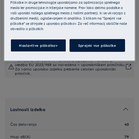
Piškotke in druge tehnologije uporabljamo za optimizacijo spletnega
EP61HB21UV
mesta ter promocijske in trženjske namene. Prav tako delimo podatke o
Electrolux pokončni sesalnik serije
vaši uporabi našega spletnega mesta z našimi partnerji, ki se ukvarjajo z
družbenimi mediji, oglaševanjem in analitiko. S klikom na “Sprejmi vse
600 brez vrečke Shell White 50
piškotke” se strinjate z uporabo piškotkov. Za več informacij obiščite naše
obvestilo o piškotkih.
mins
4.8 (366)
Nastavitve piškotkov
Sprejmi vse piškotke
Varnostna navodila in varnostna opozorila v skladu z
uredbo EU 2023/988 so navedena v uporabniškem priročniku.
Za varno uporabo izdelka preberite celoten uporabniški
priročnik.
Lastnosti izdelka
Čas delovanja
40
Hrup dB(A)
79