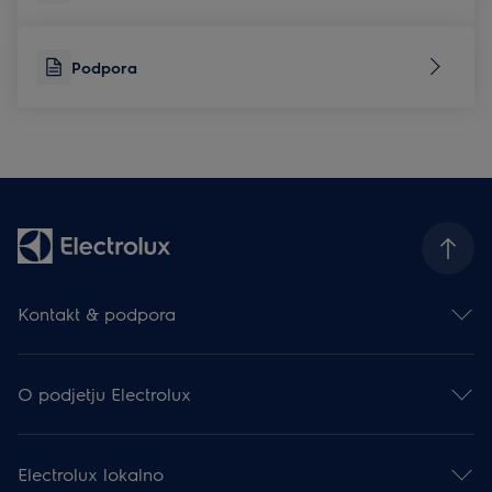
Podpora
Kontakt & podpora
Kontakt
Prijava na e-novice
O podjetju Electrolux
Facebook
Instagram
Electrolux Group
YouTube
Mediji & Novice
Podpora
Electrolux lokalno
Finančne informacije