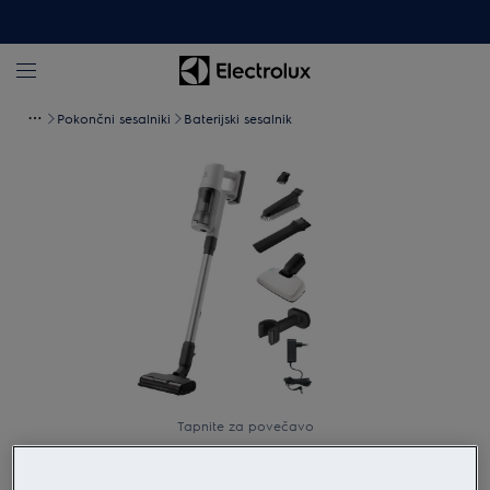
Pokončni sesalniki
Baterijski sesalnik
Tapnite za povečavo