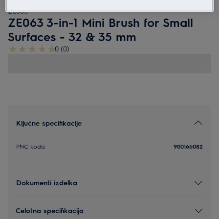
ZE063
ZE063 3-in-1 Mini Brush for Small
Surfaces - 32 & 35 mm
0 (0)
Ključne specifikacije
PNC koda
900166082
Dokumenti izdelka
Celotna specifikacija