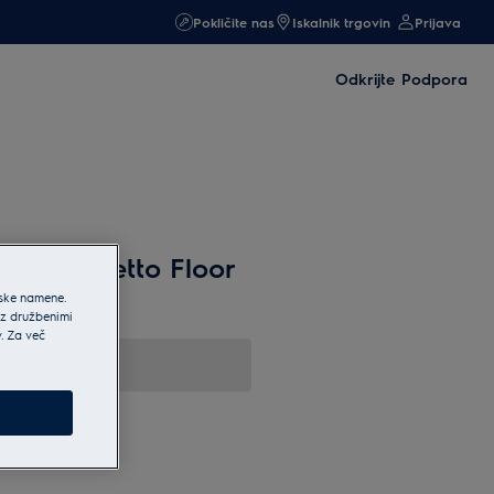
Pokličite nas
Iskalnik trgovin
Prijava
Odkrijte
Podpora
lent Parketto Floor
onnection
jske namene.
 z družbenimi
v. Za več