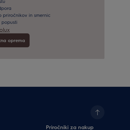
stu
odpora
 priročnikov in smernic
 popusti
rolux
atna oprema
Priročniki za nakup