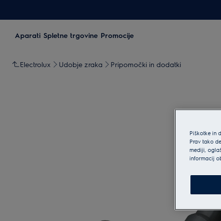
Aparati
Spletne trgovine
Promocije
Electrolux
Udobje zraka
Pripomočki in dodatki
Piškotke in 
Prav tako de
mediji, ogla
informacij o