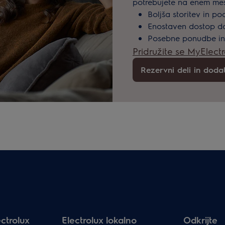
potrebujete na enem me
Boljša storitev in p
Enostaven dostop do
Posebne ponudbe in
Pridružite se MyElect
Rezervni deli in dod
ctrolux
Electrolux lokalno
Odkrijte