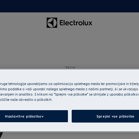
ZE115
ZE115 Perfect Care Si
Tool – 36mm Oval C
druge tehnologije uporabljamo za optimizacijo spletnega mesta ter promocijske in tržen
limo podatke o vaši uporabi našega spletnega mesta z našimi partnerji, ki se ukvarjajo
0 (0)
ševanjem in analitiko. S klikom na “Sprejmi vse piškotke” se strinjate z uporabo piškotko
biščite naše obvestilo o piškotkih.
Nastavitve piškotkov
Sprejmi vse piškotke