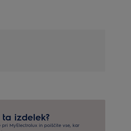
 ta izdelek?
e pri MyElectrolux in poiščite vse, kar