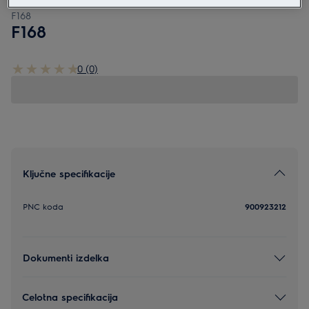
F168
F168
0 (0)
Ključne specifikacije
PNC koda
900923212
Dokumenti izdelka
Celotna specifikacija