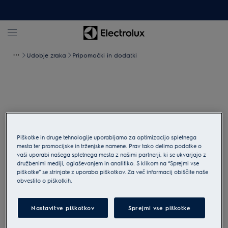
Udobje zraka
Pripomočki in dodatki
Piškotke in druge tehnologije uporabljamo za optimizacijo spletnega
mesta ter promocijske in trženjske namene. Prav tako delimo podatke o
vaši uporabi našega spletnega mesta z našimi partnerji, ki se ukvarjajo z
družbenimi mediji, oglaševanjem in analitiko. S klikom na “Sprejmi vse
piškotke” se strinjate z uporabo piškotkov. Za več informacij obiščite naše
obvestilo o piškotkih.
Tapnite za povečavo
Nastavitve piškotkov
Sprejmi vse piškotke