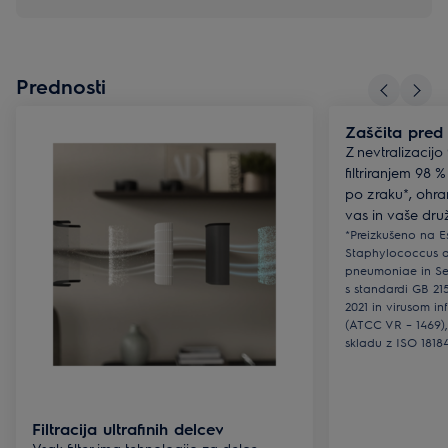
Prednosti
Zaščita pred 
Z nevtralizacijo 
filtriranjem 98 
po zraku*, ohra
vas in vaše dru
*Preizkušeno na Es
Staphylococcus au
pneumoniae in Se
s standardi GB 21
2021 in virusom i
(ATCC VR – 1469),
skladu z ISO 18184
Filtracija ultrafinih delcev