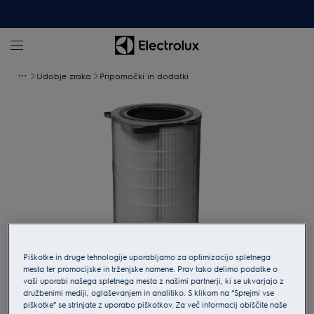
Udobje zraka
Pripomočki in dodatki
Piškotke in druge tehnologije uporabljamo za optimizacijo spletnega
mesta ter promocijske in trženjske namene. Prav tako delimo podatke o
Tapnite za povečavo
vaši uporabi našega spletnega mesta z našimi partnerji, ki se ukvarjajo z
družbenimi mediji, oglaševanjem in analitiko. S klikom na “Sprejmi vse
piškotke” se strinjate z uporabo piškotkov. Za več informacij obiščite naše