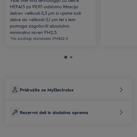
Vsak filter ima tehnologijo za delce
HEPA13 za 99,97-odstotno filtracijo
delcev velikosti 0,3 µm in ujame tudi
delce do velikosti 0,1 µm ter s tem
pomaga zagotoviti absolutno
minimalno raven PM2,5.
*Na podlagi standarda EN1822-3
Pridružite se MyElectrolux
Rezervni deli in dodatna oprema