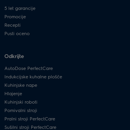
5 let garancije
Promocije
Recepti
Pusti oceno
Odkrijte
AutoDose PerfectCare
Indukcijske kuhalne plošče
Kuhinjske nape
Hlajenje
Kuhinjski roboti
Pomivalni stroji
Pralni stroji PerfectCare
Sušilni stroji PerfectCare