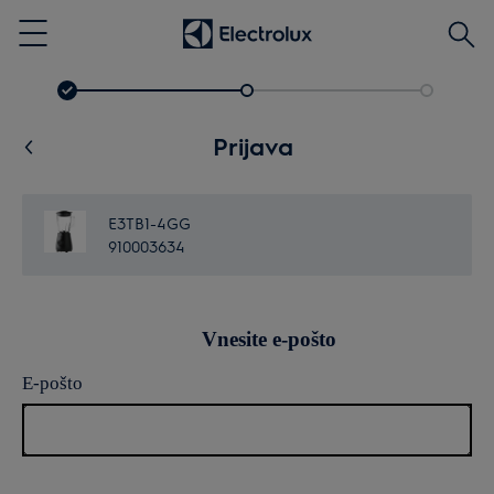
Išči
Menu
Prijava
E3TB1-4GG
910003634
Vnesite e-pošto
E-pošto