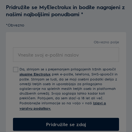
Pridružite se MyElectrolux in bodite nagrajeni z
našimi najboljšimi ponudbami
*
*Obvezno
Obvezno polje
Vnesite svoj e-poštni naslov
Da, strinjam se s prejemanjem prilagojenih tržnih sporočil
skupine Electrolux
prek e-pošte, telefona, SMS-sporočil in
pošte. Strinjam se tudi, da se moji osebni podatki delijo z
omrežji tretjih oseb in uporabljajo za prilagojeno
oglaševanje na spletnih mestih tretjih oseb in platformah
družbenih omrežij. Svoja soglasja lahko kadar koli
prekličem. Potrjujem, da sem star/-a 18 let ali več.
Podrobnejše informacije so na voljo v naši
Izjavi o
varstvu podatkov.
Pridružite se zdaj