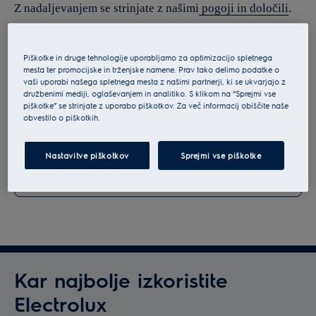
Z nadaljevanjem se strinjate z našimi
pogoji in določili
.
Za informacije o tem, kako obdelujemo vaše osebne
podatke, si oglejte našo
izjavo o varstvu podatkov
.
Piškotke in druge tehnologije uporabljamo za optimizacijo spletnega
mesta ter promocijske in trženjske namene. Prav tako delimo podatke o
vaši uporabi našega spletnega mesta z našimi partnerji, ki se ukvarjajo z
družbenimi mediji, oglaševanjem in analitiko. S klikom na “Sprejmi vse
piškotke” se strinjate z uporabo piškotkov. Za več informacij obiščite naše
obvestilo o piškotkih.
Nastavitve piškotkov
Sprejmi vse piškotke
Kar najbolje izkoristite
Electrolux