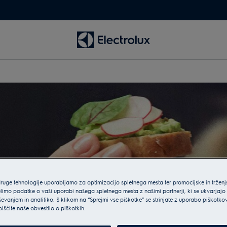
druge tehnologije uporabljamo za optimizacijo spletnega mesta ter promocijske in tržen
limo podatke o vaši uporabi našega spletnega mesta z našimi partnerji, ki se ukvarjajo
ševanjem in analitiko. S klikom na “Sprejmi vse piškotke” se strinjate z uporabo piškotko
biščite naše obvestilo o piškotkih.