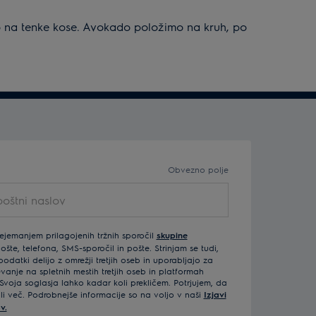
o na tenke kose. Avokado položimo na kruh, po
Obvezno polje
rejemanjem prilagojenih tržnih sporočil
skupine
šte, telefona, SMS-sporočil in pošte. Strinjam se tudi,
odatki delijo z omrežji tretjih oseb in uporabljajo za
vanje na spletnih mestih tretjih oseb in platformah
Svoja soglasja lahko kadar koli prekličem. Potrjujem, da
ali več. Podrobnejše informacije so na voljo v naši
Izjavi
v.