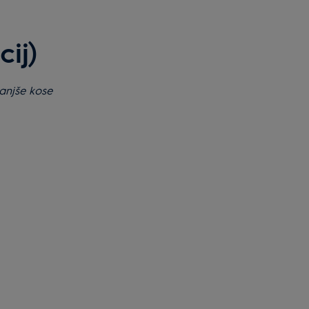
ij)
manjše kose