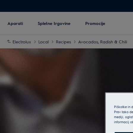
Aparati
Spletne trgovine
Promocije
Electrolux
Local
Recipes
Avocados, Radish & Chili
Piškotke in 
Prav tako de
mediji, ogla
informacij o