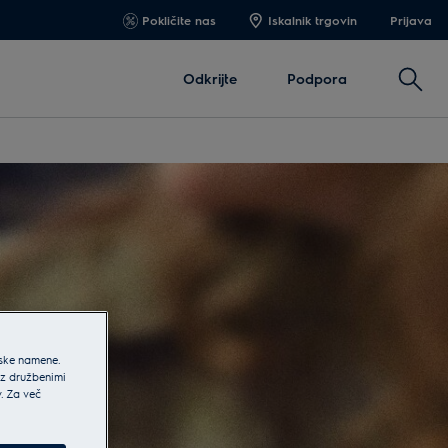
Pokličite nas
Iskalnik trgovin
Prijava
Išči
Odkrijte
Podpora
jske namene.
 z družbenimi
v. Za več