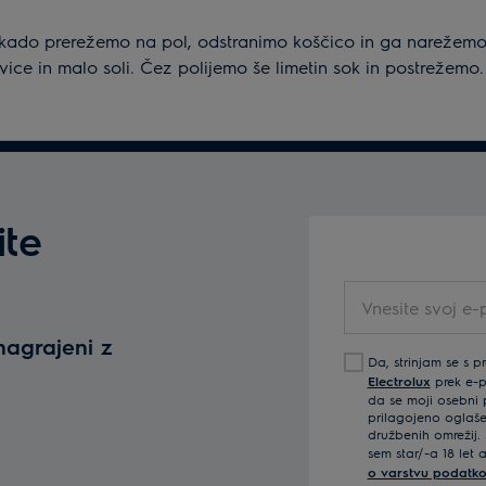
okado prerežemo na pol, odstranimo koščico in ga narežem
vice in malo soli. Čez polijemo še limetin sok in postrežemo.
ite
Vnesite
svoj
nagrajeni z
e-
Da, strinjam se s p
poštni
Electrolux
prek e-po
naslov
da se moji osebni p
prilagojeno oglaše
družbenih omrežij. 
sem star/-a 18 let 
o varstvu podatko