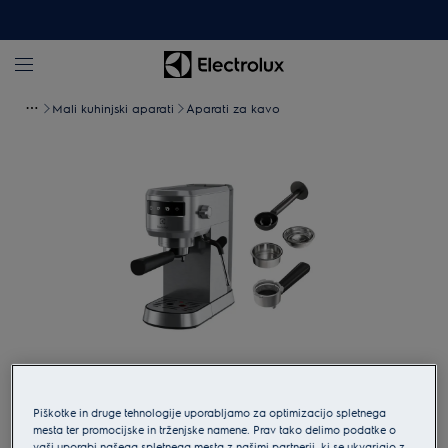
Mali kuhinjski aparati
Aparati za kavo
Tapnite za povečavo
Piškotke in druge tehnologije uporabljamo za optimizacijo spletnega
mesta ter promocijske in trženjske namene. Prav tako delimo podatke o
vaši uporabi našega spletnega mesta z našimi partnerji, ki se ukvarjajo z