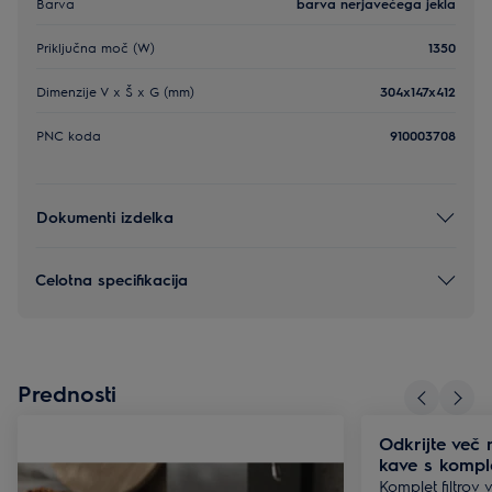
Barva
barva nerjavečega jekla
Priključna moč (W)
1350
Dimenzije V x Š x G (mm)
304x147x412
PNC koda
910003708
Dokumenti izdelka
Celotna specifikacija
Prednosti
Odkrijte več 
kave s komple
Komplet filtrov