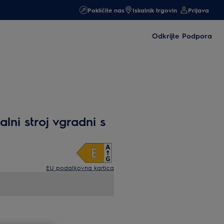
Pokličite nas
Iskalnik trgovin
Prijava
Odkrijte
Podpora
lni stroj vgradni s
EU podatkovna kartica