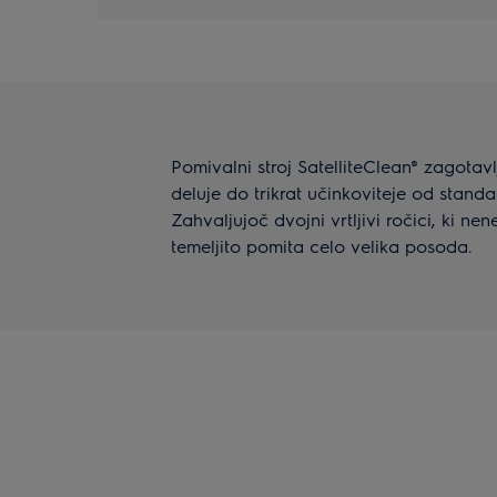
Pomivalni stroj SatelliteClean® zagotav
deluje do trikrat učinkoviteje od stan
Zahvaljujoč dvojni vrtljivi ročici, ki ne
temeljito pomita celo velika posoda.