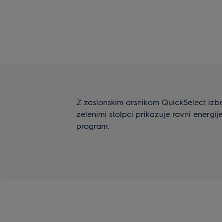
Z zaslonskim drsnikom QuickSelect izberi
zelenimi stolpci prikazuje ravni energi
program.