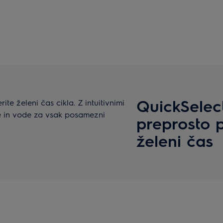
QuickSelect
te želeni čas cikla. Z intuitivnimi
je in vode za vsak posamezni
preprosto 
želeni čas