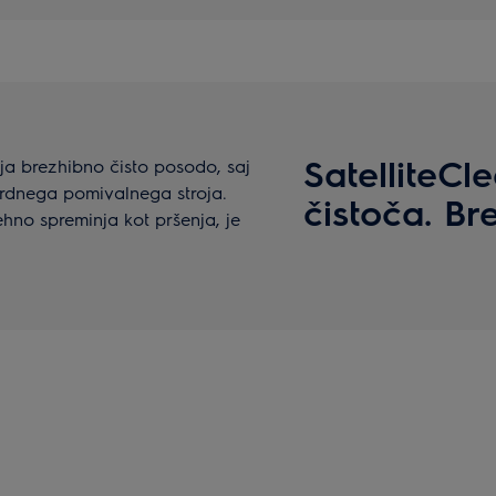
SatelliteCl
lja brezhibno čisto posodo, saj
dardnega pomivalnega stroja.
čistoča. B
nehno spreminja kot pršenja, je