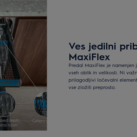
Ves jedilni pr
MaxiFlex
Predal MaxiFlex je namenjen 
vseh oblik in velikosti. Ni važn
prilagodljivi ločevalni eleme
vse zložiti preprosto.