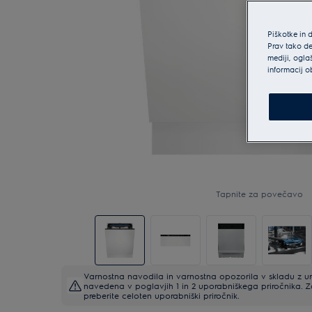
Piškotke in 
Prav tako de
mediji, ogla
informacij o
Tapnite za povečavo
Varnostna navodila in varnostna opozorila v skladu z 
navedena v poglavjih 1 in 2 uporabniškega priročnika. 
preberite celoten uporabniški priročnik.