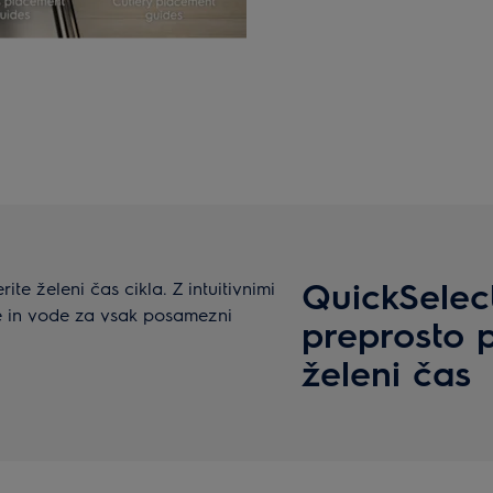
QuickSelect
te želeni čas cikla. Z intuitivnimi
je in vode za vsak posamezni
preprosto 
želeni čas