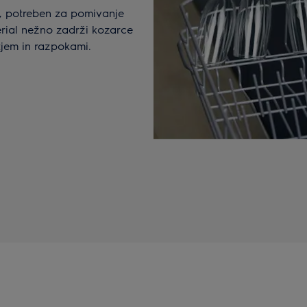
s, potreben za pomivanje
erial nežno zadrži kozarce
tjem in razpokami.