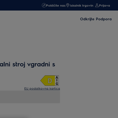
Pokličite nas
Iskalnik trgovin
Prijava
Odkrijte
Podpora
lni stroj vgradni s
EU podatkovna kartica