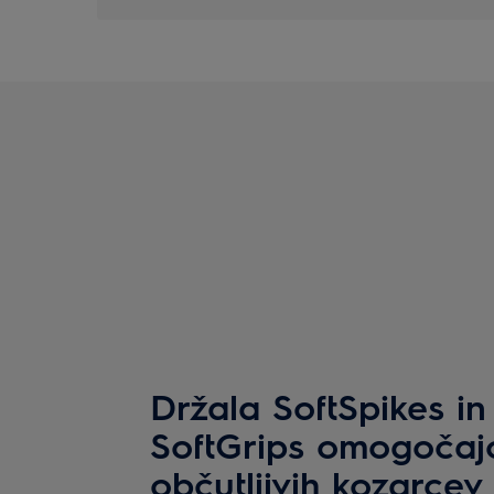
Držala SoftSpikes in 
SoftGrips omogočajo
občutljivih kozarcev