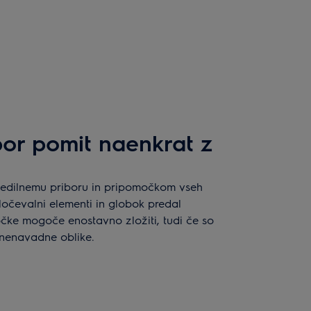
ibor pomit naenkrat z
jedilnemu priboru in pripomočkom vseh
vi ločevalni elementi in globok predal
čke mogoče enostavno zložiti, tudi če so
i nenavadne oblike.