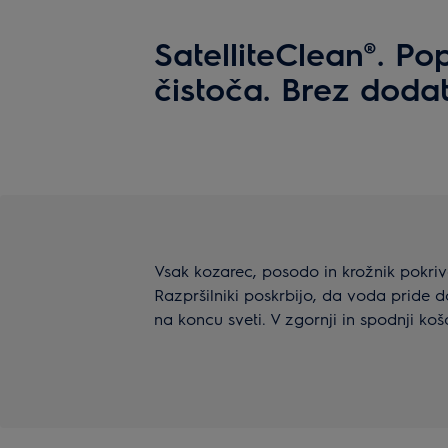
SatelliteClean®. Po
čistoča. Brez doda
Vsak kozarec, posodo in krožnik pokrivat
Razpršilniki poskrbijo, da voda pride 
na koncu sveti. V zgornji in spodnji koša