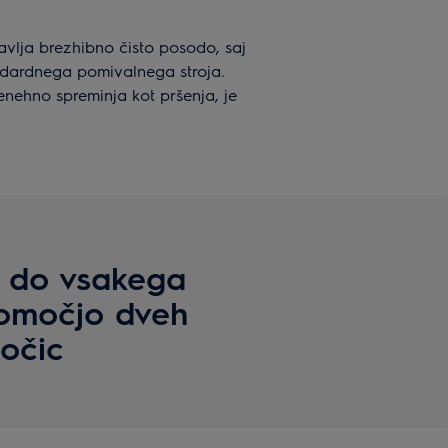
tavlja brezhibno čisto posodo, saj
andardnega pomivalnega stroja.
 nenehno spreminja kot pršenja, je
 do vsakega
pomočjo dveh
ročic