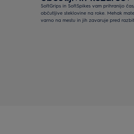
SoftGrips in SoftSpikes vam prihranijo ča
občutljive steklovine na roke. Mehak mat
varno na mestu in jih zavaruje pred razbi