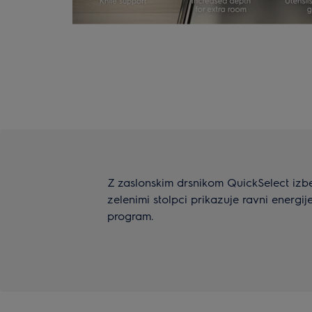
Z zaslonskim drsnikom QuickSelect izberi
zelenimi stolpci prikazuje ravni energi
program.