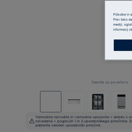
Piškotke in 
Prav tako de
mediji, ogla
informacij o
Tapnite za povečavo
Varnostna navodila in varnostna opozorila v skladu z 
navedena v poglavjih 1 in 2 uporabniškega priročnika. 
preberite celoten uporabniški priročnik.