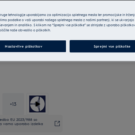
druge tehnologije uporabljamo za optimizacijo spletnega mesta ter promocijske in tržen
limo podatke o vaši uporabi našega spletnega mesta z našimi partnerji, ki se ukvarjajo
ševanjem in analitiko. S klikom na “Sprejmi vse piškotke” se strinjate z uporabo piškotko
biščite naše obvestilo o piškotkih.
Nastavitve piškotkov
Sprejmi vse piškotke
+
13
uredbo EU 2023/988 so
Za varno uporabo izdelka