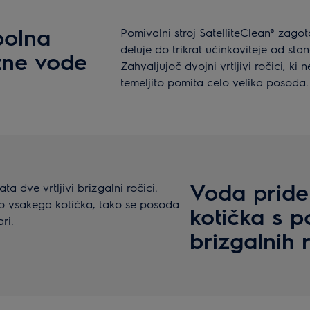
polna
Pomivalni stroj SatelliteClean® zago
deluje do trikrat učinkoviteje od st
tne vode
Zahvaljujoč dvojni vrtljivi ročici, ki
temeljito pomita celo velika posoda.
Voda pride
a dve vrtljivi brizgalni ročici.
do vsakega kotička, tako se posoda
kotička s 
ri.
brizgalnih 