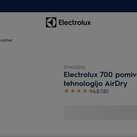
washer
EEM63310L
Electrolux 700 pomiva
tehnologijo AirDry
4.8 (161)