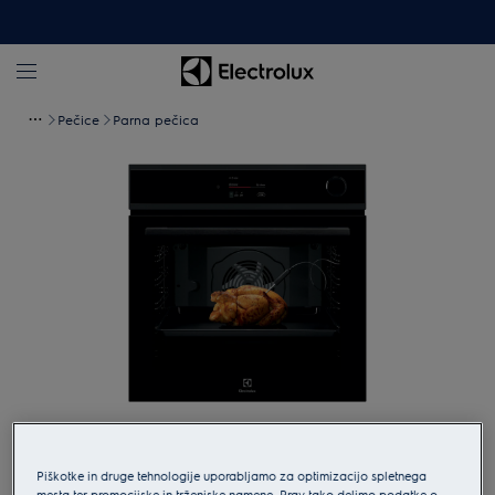
Pečice
Parna pečica
Tapnite za povečavo
Piškotke in druge tehnologije uporabljamo za optimizacijo spletnega
mesta ter promocijske in trženjske namene. Prav tako delimo podatke o