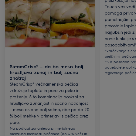
preizkušajte n
Touch vas vodi
pomaga privarč
pametnejšim pr
preostale toplo
najljubših jedi 
nove funkcije s 
posodobitvami*
*Varčevanje z ene
prejšnjimi pečica
**Za posodobitve
SteamCrisp® – da bo meso bolj
potrebujete aplika
hrustljavo zunaj in bolj sočno
registracijo peči
znotraj
SteamCrisp® večnamenska pečica
združuje toploto in paro za peko in
praženje. S to kombinacijo poskrbi za
hrustljavo zunanjost in sočno notranjost
– meso ostane bolj sočno, ribe pa do 20
% bolj mehke v primerjavi s pečico brez
pare.
Na podlagi zunanjega primerjalnega
preizkusa mehkosti piščanca (do 4 % več) in