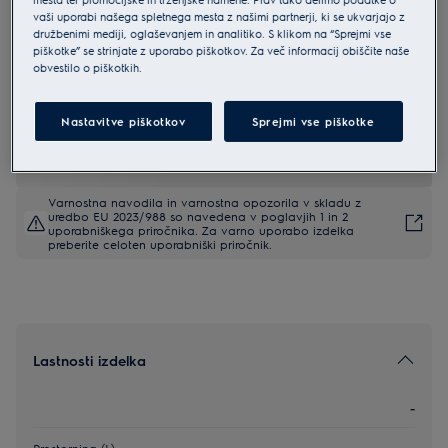
vaši uporabi našega spletnega mesta z našimi partnerji, ki se ukvarjajo z
EOC9P3XH
družbenimi mediji, oglaševanjem in analitiko. S klikom na “Sprejmi vse
Electrolux 700 MealAssist with
piškotke” se strinjate z uporabo piškotkov. Za več informacij obiščite naše
SteamCrisp vgradna pečica
obvestilo o piškotkih.
4.9 (188)
Nastavitve piškotkov
Sprejmi vse piškotke
EU podatkovna kartica
Varnostna navodila in varnostna opozorila v skladu z
uredbo EU 2023/988 so navedena v poglavjih 1 in 2
uporabniškega priročnika. Za varno uporabo izdelka
preberite celoten uporabniški priročnik.
Lastnosti izdelka
-
Prostornina (L)
-