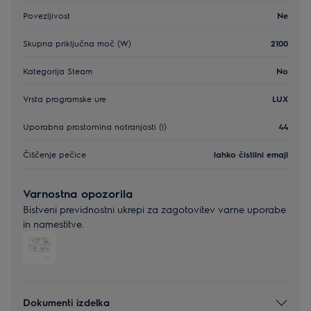
Povezljivost
Ne
Skupna priključna moč (W)
2100
Kategorija Steam
No
Vrsta programske ure
LUX
Uporabna prostornina notranjosti (l)
44
Čiščenje pečice
lahko čistilni emajl
Varnostna opozorila
Bistveni previdnostni ukrepi za zagotovitev varne uporabe
in namestitve.
Dokumenti izdelka