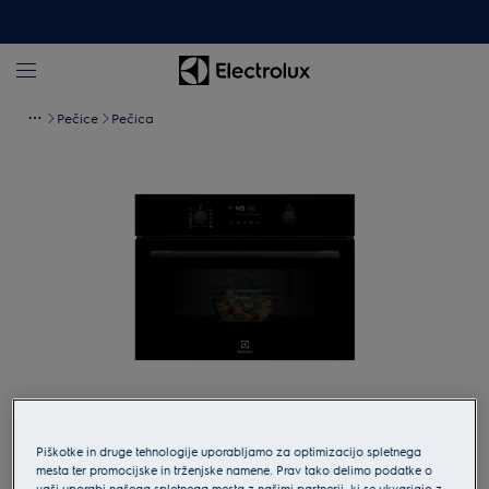
Pečice
Pečica
Tapnite za povečavo
Piškotke in druge tehnologije uporabljamo za optimizacijo spletnega
mesta ter promocijske in trženjske namene. Prav tako delimo podatke o
vaši uporabi našega spletnega mesta z našimi partnerji, ki se ukvarjajo z