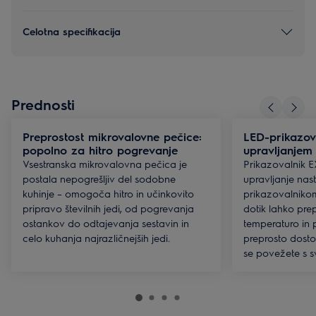
Celotna specifikacija
Prednosti
Preprostost mikrovalovne pečice:
LED-prikazov
popolno za hitro pogrevanje
upravljanjem
Vsestranska mikrovalovna pečica je
Prikazovalnik 
postala nepogrešljiv del sodobne
upravljanje nas
kuhinje – omogoča hitro in učinkovito
prikazovalnikom
pripravo številnih jedi, od pogrevanja
dotik lahko prep
ostankov do odtajevanja sestavin in
temperaturo in p
celo kuhanja najrazličnejših jedi.
preprosto dosto
se povežete s s