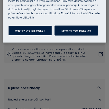
mesta ter promocijske in trženjske namene. Prav tako delimo podatke o
EOF3H40X
vaši uporabi našega spletnega mesta z našimi partnerji, ki se ukvarjajo z
Electrolux 600 SurroundCook
družbenimi mediji, oglaševanjem in analitiko. S klikom na “Sprejmi vse
piškotke” se strinjate z uporabo piškotkov. Za več informacij obiščite naše
vgradna pečica
obvestilo o piškotkih.
4.8 (1342)
Nastavitve piškotkov
Sprejmi vse piškotke
EU podatkovna kartica
Varnostna navodila in varnostna opozorila v skladu z
uredbo EU 2023/988 so navedena v poglavjih 1 in 2
uporabniškega priročnika. Za varno uporabo izdelka
preberite celoten uporabniški priročnik.
Ključne specifikacije
Razred energijske učinkovitosti
A
Vgradne mere V x Š x G (mm)
590x560x550