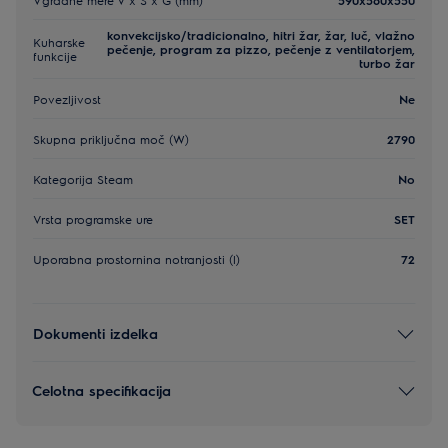
konvekcijsko/tradicionalno, hitri žar, žar, luč, vlažno
Kuharske
pečenje, program za pizzo, pečenje z ventilatorjem,
funkcije
turbo žar
Povezljivost
Ne
Skupna priključna moč (W)
2790
Kategorija Steam
No
Vrsta programske ure
SET
Uporabna prostornina notranjosti (l)
72
Dokumenti izdelka
Celotna specifikacija