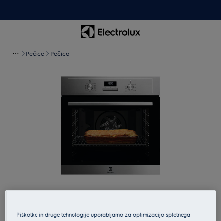
Pečice
Pečica
Tapnite za povečavo
Piškotke in druge tehnologije uporabljamo za optimizacijo spletnega