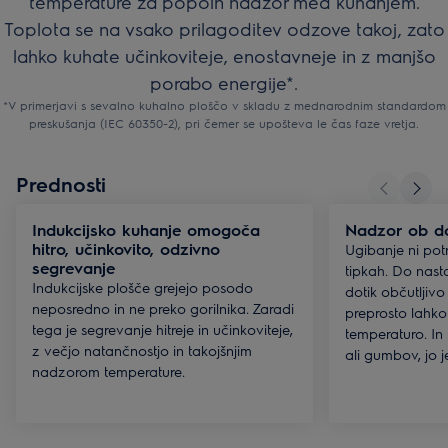
temperature za popoln nadzor med kuhanjem.
Toplota se na vsako prilagoditev odzove takoj, zato
lahko kuhate učinkoviteje, enostavneje in z manjšo
porabo energije*.
*V primerjavi s sevalno kuhalno ploščo v skladu z mednarodnim standardom
preskušanja (IEC 60350-2), pri čemer se upošteva le čas faze vretja.
Prednosti
Indukcijsko kuhanje omogoča
Nadzor ob do
hitro, učinkovito, odzivno
Ugibanje ni potr
segrevanje
tipkah. Do nast
Indukcijske plošče grejejo posodo
dotik občutljivo
neposredno in ne preko gorilnika. Zaradi
preprosto lahko 
tega je segrevanje hitreje in učinkoviteje,
temperaturo. In
z večjo natančnostjo in takojšnjim
ali gumbov, jo je
nadzorom temperature.