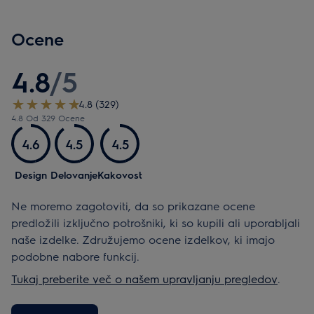
Ocene
4.8
/
5
4.8 (329)
4.8 Od 329 Ocene
4.6
4.5
4.5
Design
Delovanje
Kakovost
Ne moremo zagotoviti, da so prikazane ocene
predložili izključno potrošniki, ki so kupili ali uporabljali
naše izdelke. Združujemo ocene izdelkov, ki imajo
podobne nabore funkcij.
Tukaj preberite več o našem upravljanju pregledov
.