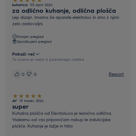
kuharica
03 april 2024
za odlično kuhanje, odlična plošča
Lep dizajn. Imamo že aparate elektrolux in smo z njimi
zelo zadovoljni.
Potrjen pregled
Spodbujeni pregled
Pokaži več
Ta ocena je vzeta iz podobnega izdelka.
Report
0
0
AV
19 marec 2024
super
Kuhalna plošča od Electroluxa je resnično odlična.
Vsakemu od vas priporočam nakup te indukcijske
plošče. Kuhanje je lažje in hitro