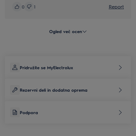
Report
0
1
Ogled več ocen
Pridružite se MyElectrolux
Rezervni deli in dodatna oprema
Podpora