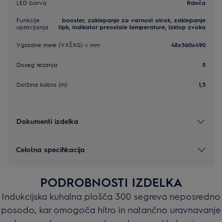
LED barva
Rdeča
Funkcije
booster, zaklepanje za varnost otrok, zaklepanje
upravljanja
tipk, indikator preostale temperature, izklop zvoka
Vgradne mere (VXŠXG) v mm
48x560x490
Doseg rezanja
5
Dolžina kabla (m)
1,5
Dokumenti izdelka
Celotna specifikacija
PODROBNOSTI IZDELKA
Indukcijska kuhalna plošča 300 segreva neposredno
posodo, kar omogoča hitro in natančno uravnavanje