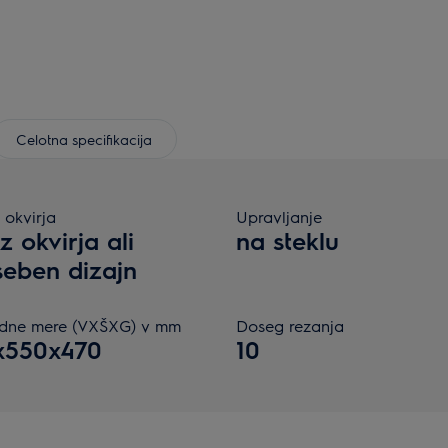
Celotna specifikacija
 okvirja
Upravljanje
z okvirja ali
na steklu
eben dizajn
dne mere (VXŠXG) v mm
Doseg rezanja
x550x470
10