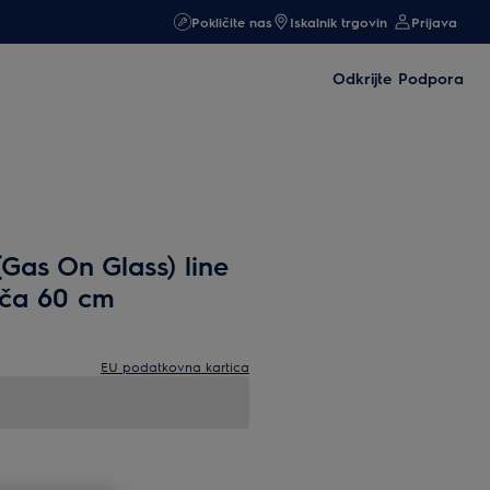
Pokličite nas
Iskalnik trgovin
Prijava
Odkrijte
Podpora
Gas On Glass) line
šča 60 cm
EU podatkovna kartica