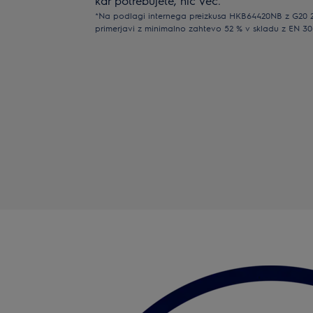
kar potrebujete, nič več.
*Na podlagi internega preizkusa HKB64420NB z G20 2
primerjavi z minimalno zahtevo 52 % v skladu z EN 30-