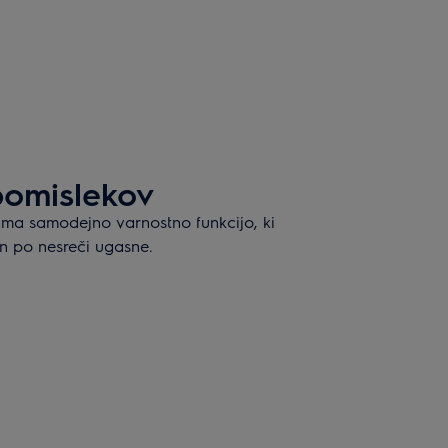
pomislekov
ima samodejno varnostno funkcijo, ki
n po nesreči ugasne.