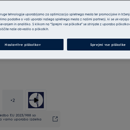
druge tehnologije uporabljamo za optimizacijo spletnega mesta ter promocijske in tržen
limo podatke o vaši uporabi našega spletnega mesta z našimi partnerji, ki se ukvarjajo
ševanjem in analitiko. S klikom na “Sprejmi vse piškotke” se strinjate z uporabo piškotko
biščite naše obvestilo o piškotkih.
Nastavitve piškotkov
Sprejmi vse piškotke
+
2
uredbo EU 2023/988 so
Za varno uporabo izdelka