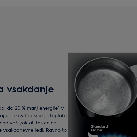
za vsakdanje
bi do 20 % manj energije* v
aj učinkovito usmerja toploto
a vaš vok ali testenine
ne vsakodnevne jedi. Ravno to,