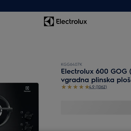
KGG6407K
Electrolux 600 GOG (
vgradna plinska plo
4.9 (1062)