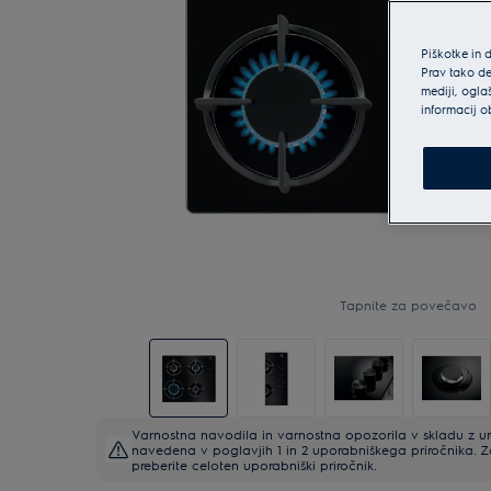
Piškotke in 
Prav tako de
mediji, ogla
informacij o
Tapnite za povečavo
Varnostna navodila in varnostna opozorila v skladu z 
navedena v poglavjih 1 in 2 uporabniškega priročnika. 
preberite celoten uporabniški priročnik.