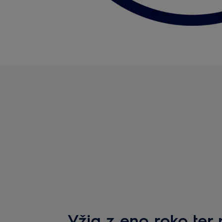
Vžig z eno roko ter 