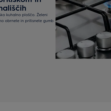
ališčih
nsko kuhalno ploščo. Želeni
žno obrnete in pritisnete gumb