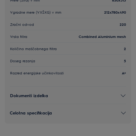
Vgradne mere (VXŠXG) v mm
212x780x490
Zračni odvod
220
Vrsta filtra
Combined Aluminium mesh
Količino maščobnega filtra
2
Doseg rezanja
5
Razred energijske učinkovitosti
A+
Dokumenti izdelka
Celotna specifikacija