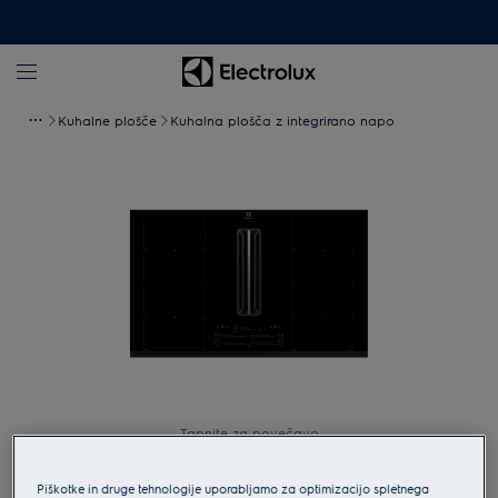
Kuhalne plošče
Kuhalna plošča z integrirano napo
Tapnite za povečavo
Piškotke in druge tehnologije uporabljamo za optimizacijo spletnega