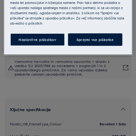
mesta ter promocijske in trženjske namene. Prav tako delimo podatke o
KCC85450
vaši uporabi našega spletnega mesta z našimi partnerji, ki se ukvarjajo z
Electrolux 600 FlexiBridge kuhalna
družbenimi mediji, oglaševanjem in analitiko. S klikom na “Sprejmi vse
piškotke” se strinjate z uporabo piškotkov. Za več informacij obiščite naše
plošča z integrirano napo 83 cm
obvestilo o piškotkih.
4.9 (79)
Nastavitve piškotkov
Sprejmi vse piškotke
EU podatkovna kartica
Varnostna navodila in varnostna opozorila v skladu z
uredbo EU 2023/988 so navedena v poglavjih 1 in 2
uporabniškega priročnika. Za varno uporabo izdelka
preberite celoten uporabniški priročnik.
Ključne specifikacije
Nordic_HB_FrameType_Colour
Bevelled 1 Side
Mere (ŠxG) v mm
830x515