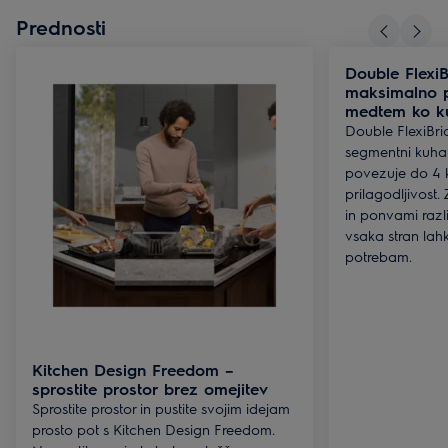
Prednosti
Double Flexi
maksimalno pr
medtem ko k
Double FlexiBri
segmentni kuhal
povezuje do 4 
prilagodljivost.
in ponvami različ
vsaka stran lah
potrebam.
Kitchen Design Freedom –
sprostite prostor brez omejitev
Sprostite prostor in pustite svojim idejam
prosto pot s Kitchen Design Freedom.