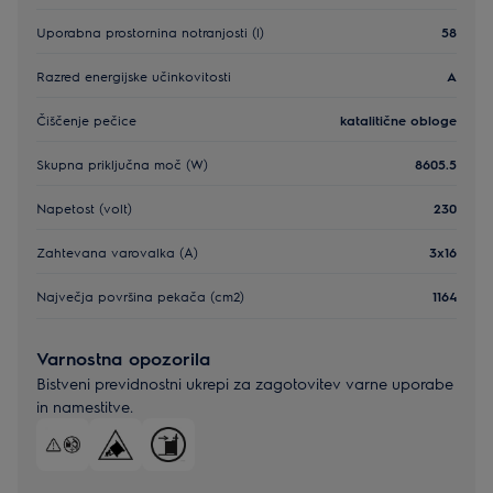
Uporabna prostornina notranjosti (l)
58
Razred energijske učinkovitosti
A
Čiščenje pečice
katalitične obloge
Skupna priključna moč (W)
8605.5
Napetost (volt)
230
Zahtevana varovalka (A)
3x16
Največja površina pekača (cm2)
1164
Varnostna opozorila
Bistveni previdnostni ukrepi za zagotovitev varne uporabe
in namestitve.