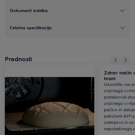
Dokumenti izdelka
Celotna specifikacija
Prednosti
Zdrav način u
hrani
Izkoristite vse
zračnega cvrtni
potrebovali dod
zračnega cvrtja
pečico in deluje
pekačem AirFry.
zelenjavo in ocv
nepotrebnega o