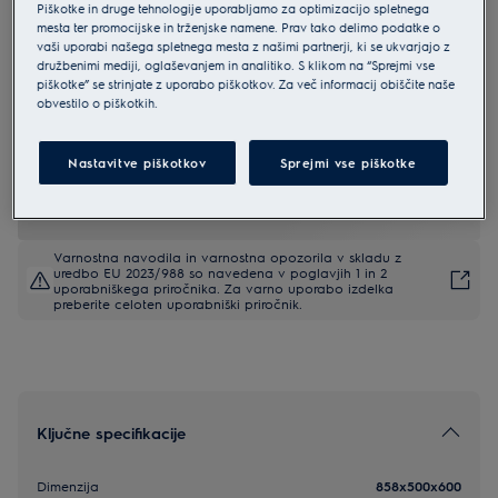
Piškotke in druge tehnologije uporabljamo za optimizacijo spletnega
LKR564255X
mesta ter promocijske in trženjske namene. Prav tako delimo podatke o
Electrolux 600 SteamBake štedilnik
vaši uporabi našega spletnega mesta z našimi partnerji, ki se ukvarjajo z
družbenimi mediji, oglaševanjem in analitiko. S klikom na “Sprejmi vse
s steklokeramično ploščo širine 50
piškotke” se strinjate z uporabo piškotkov. Za več informacij obiščite naše
obvestilo o piškotkih.
cm
4.5 (23)
Nastavitve piškotkov
Sprejmi vse piškotke
EU podatkovna kartica
Varnostna navodila in varnostna opozorila v skladu z
uredbo EU 2023/988 so navedena v poglavjih 1 in 2
uporabniškega priročnika. Za varno uporabo izdelka
preberite celoten uporabniški priročnik.
Ključne specifikacije
Dimenzija
858x500x600