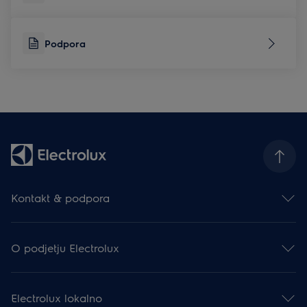
Podpora
Kontakt & podpora
Kontakt
Prijava na e-novice
O podjetju Electrolux
Facebook
Instagram
Electrolux Group
YouTube
Mediji & Novice
Podpora
Electrolux lokalno
Finančne informacije