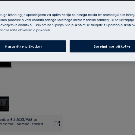
druge tehnologije uporabljamo za optimizacijo spletnega mesta ter promocijske in tržen
limo podatke o vaši uporabi našega spletnega mesta z našimi partnerji, ki se ukvarjajo
ševanjem in analitiko. S klikom na “Sprejmi vse piškotke” se strinjate z uporabo piškotko
biščite naše obvestilo o piškotkih.
Nastavitve piškotkov
Sprejmi vse piškotke
uredbo EU 2023/988 so
Za varno uporabo izdelka