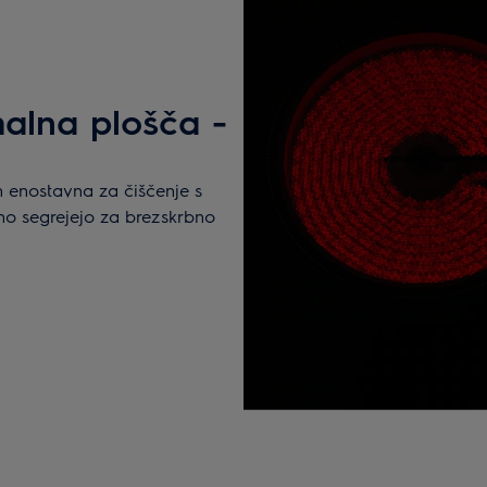
alna plošča -
n enostavna za čiščenje s
čno segrejejo za brezskrbno