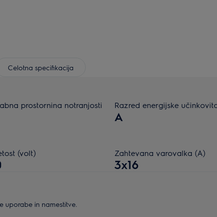
Celotna specifikacija
abna prostornina notranjosti
Razred energijske učinkovito
A
ost (volt)
Zahtevana varovalka (A)
0
3x16
ne uporabe in namestitve.