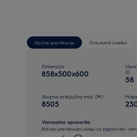
Ključne specifikacije
Dokumenti izdelka
Dimenzija
Upor
858x500x600
(l)
58
Skupna priključna moč (W)
Napet
8505
23
Varnostna opozorila
Bistveni previdnostni ukrepi za zagotovitev var