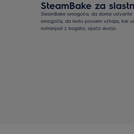
SteamBake za slastn
SteamBake omogoča, da doma ustvarite re
omogoča, da testo povsem vzhaja, kar us
notranjost z bogato, sijočo skorjo.