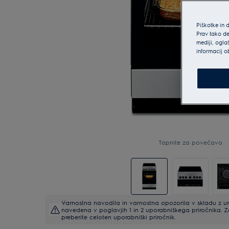
Piškotke in 
Prav tako de
mediji, ogla
informacij o
Tapnite za povečavo
Varnostna navodila in varnostna opozorila v skladu z 
navedena v poglavjih 1 in 2 uporabniškega priročnika. 
preberite celoten uporabniški priročnik.