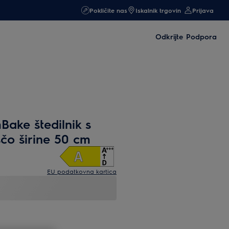
Pokličite nas
Iskalnik trgovin
Prijava
Odkrijte
Podpora
Bake štedilnik s
čo širine 50 cm
EU podatkovna kartica