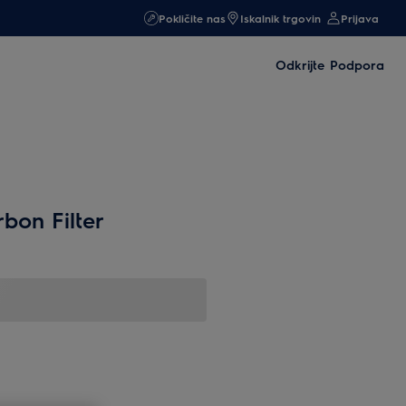
Pokličite nas
Iskalnik trgovin
Prijava
Odkrijte
Podpora
bon Filter