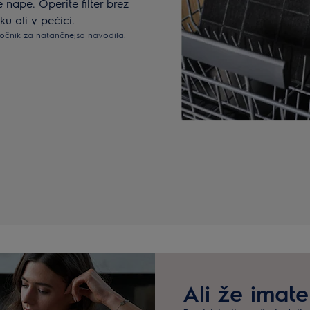
nape. Operite filter brez
u ali v pečici.
ročnik za natančnejša navodila.
Ali že imate