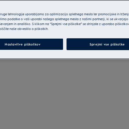
druge tehnologije uporabljamo za optimizacijo spletnega mesta ter promocijske in tržen
limo podatke o vaši uporabi našega spletnega mesta z našimi partnerji, ki se ukvarjajo
ševanjem in analitiko. S klikom na “Sprejmi vse piškotke” se strinjate z uporabo piškotko
biščite naše obvestilo o piškotkih.
Nastavitve piškotkov
Sprejmi vse piškotke