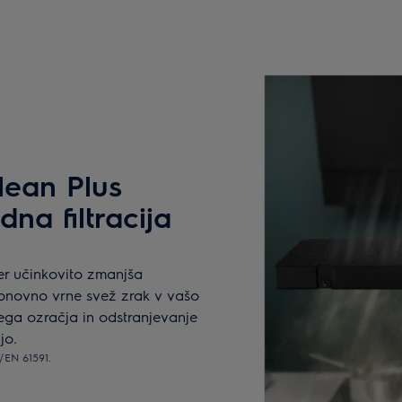
lean Plus
na filtracija
er učinkovito zmanjša
ponovno vrne svež zrak v vašo
ega ozračja in odstranjevanje
jo.
/EN 61591.