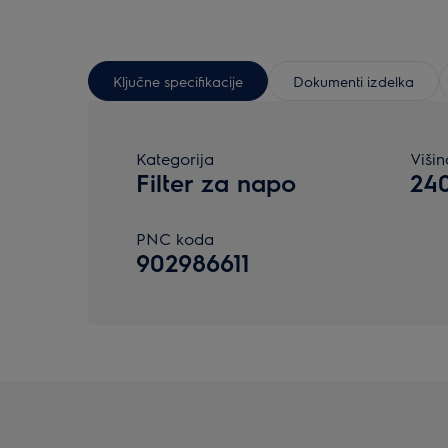
Ključne specifikacije
Dokumenti izdelka
Kategorija
Viši
Filter za napo
24
PNC koda
902986611