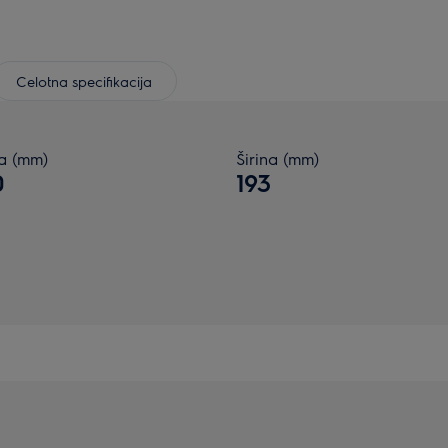
Celotna specifikacija
na (mm)
Širina (mm)
0
193