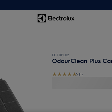
ECFBPL02
OdourClean Plus Car
5 (1)