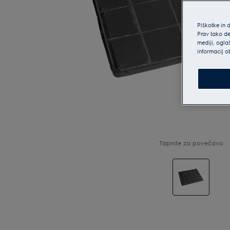
Piškotke in 
Prav tako de
mediji, ogla
informacij o
Tapnite za povečavo