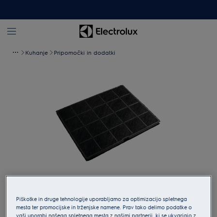
Kuhanje
Pripomočki in dodatki
Tapnite za povečavo
Piškotke in druge tehnologije uporabljamo za optimizacijo spletnega
mesta ter promocijske in trženjske namene. Prav tako delimo podatke o
vaši uporabi našega spletnega mesta z našimi partnerji, ki se ukvarjajo z