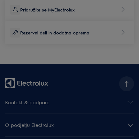
Pridružite se MyElectrolux
Rezervni deli in dodatna oprema
Kontakt & podpora
Kontakt
Prijava na e-novice
O podjetju Electrolux
Facebook
Instagram