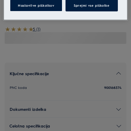
Nastavitve piškotkov
Sprejmi vse piškotke
EF150
Filter za sesalnik
5 (1)
Ključne specifikacije
PNC koda
900168374
Dokumenti izdelka
Celotna specifikacija