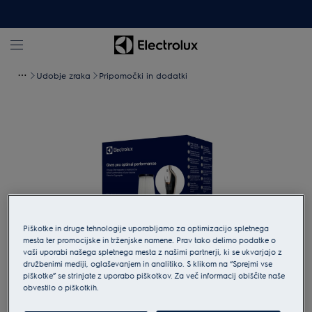
Udobje zraka
Pripomočki in dodatki
Piškotke in druge tehnologije uporabljamo za optimizacijo spletnega
mesta ter promocijske in trženjske namene. Prav tako delimo podatke o
vaši uporabi našega spletnega mesta z našimi partnerji, ki se ukvarjajo z
družbenimi mediji, oglaševanjem in analitiko. S klikom na “Sprejmi vse
Tapnite za povečavo
piškotke” se strinjate z uporabo piškotkov. Za več informacij obiščite naše
obvestilo o piškotkih.