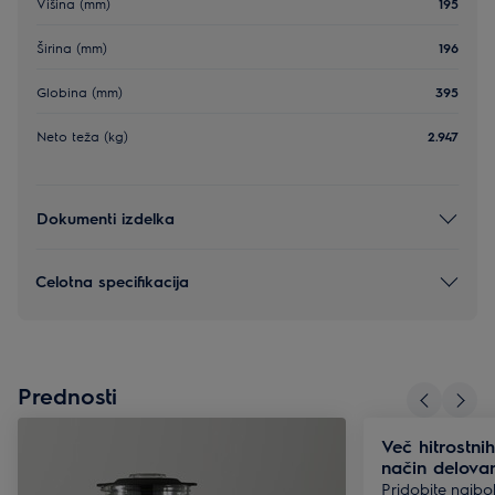
Višina (mm)
195
Širina (mm)
196
Globina (mm)
395
Neto teža (kg)
2.947
Dokumenti izdelka
Celotna specifikacija
Prednosti
Več hitrostnih
način delova
Pridobite najbo