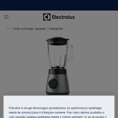
Mali kuhinjski aparati
Mešalniki
Tapnite za povečavo
Piškotke in druge tehnologije uporabljamo za optimizacijo spletnega
mesta ter promocijske in trženjske namene. Prav tako delimo podatke o
vaši uporabi našega spletnega mesta z našimi partnerji, ki se ukvarjajo z