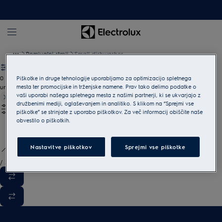
Pomivalni stroji
Small dishwasher
0
Piškotke in druge tehnologije uporabljamo za optimizacijo spletnega
mesta ter promocijske in trženjske namene. Prav tako delimo podatke o
undefined
vaši uporabi našega spletnega mesta z našimi partnerji, ki se ukvarjajo z
družbenimi mediji, oglaševanjem in analitiko. S klikom na “Sprejmi vse
piškotke” se strinjate z uporabo piškotkov. Za več informacij obiščite naše
obvestilo o piškotkih.
Nastavitve piškotkov
Sprejmi vse piškotke
/
3