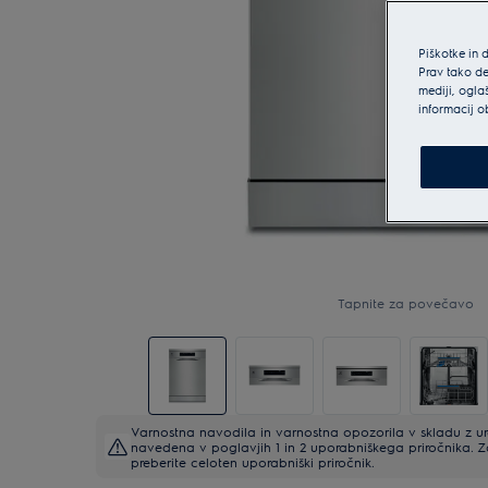
Piškotke in 
Prav tako de
mediji, ogla
informacij o
Tapnite za povečavo
Varnostna navodila in varnostna opozorila v skladu z 
navedena v poglavjih 1 in 2 uporabniškega priročnika. 
preberite celoten uporabniški priročnik.