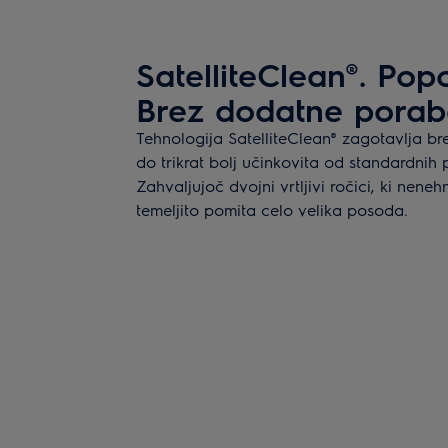
SatelliteClean®. Pop
Brez dodatne porab
Tehnologija SatelliteClean® zagotavlja br
do trikrat bolj učinkovita od standardnih 
Zahvaljujoč dvojni vrtljivi ročici, ki nene
temeljito pomita celo velika posoda.