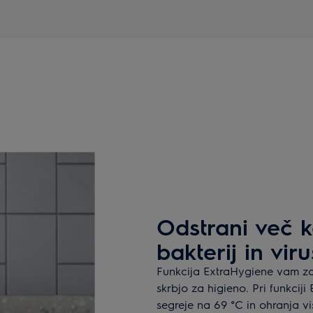
Odstrani več k
bakterij in vir
Funkcija ExtraHygiene vam zag
skrbjo za higieno. Pri funkcij
segreje na 69 °C in ohranja v