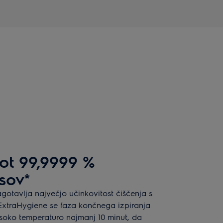
ot 99,9999 %
usov*
otavlja največjo učinkovitost čiščenja s
i ExtraHygiene se faza končnega izpiranja
isoko temperaturo najmanj 10 minut, da