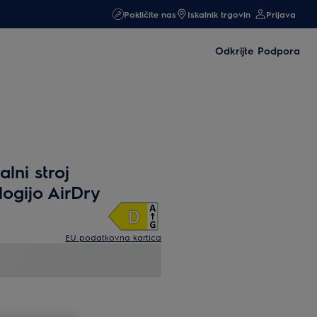
Pokličite nas
Iskalnik trgovin
Prijava
Odkrijte
Podpora
lni stroj
logijo AirDry
EU podatkovna kartica