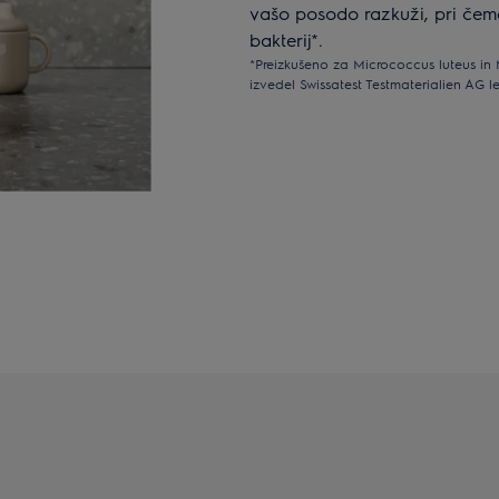
vašo posodo razkuži, pri čeme
bakterij*.
*Preizkušeno za Micrococcus luteus in 
izvedel Swissatest Testmaterialien AG le