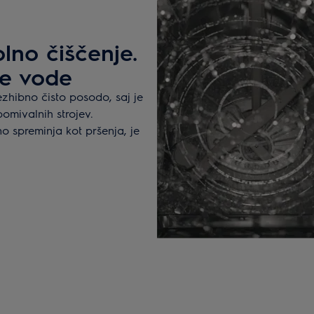
olno čiščenje.
e vode
ezhibno čisto posodo, saj je
pomivalnih strojev.
hno spreminja kot pršenja, je