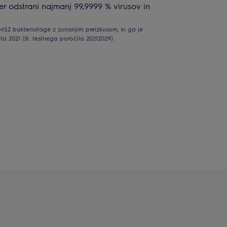
r odstrani najmanj 99,9999 % virusov in
MS2 bakteriofage z zunanjim preizkusom, ki ga je
ta 2021 (št. testnega poročila 20212029).