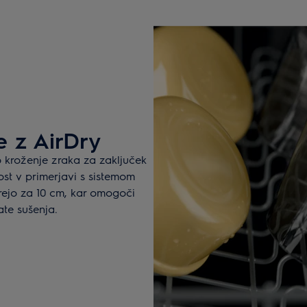
je z AirDry
 kroženje zraka za zaključek
vost v primerjavi s sistemom
rejo za 10 cm, kar omogoči
ate sušenja.