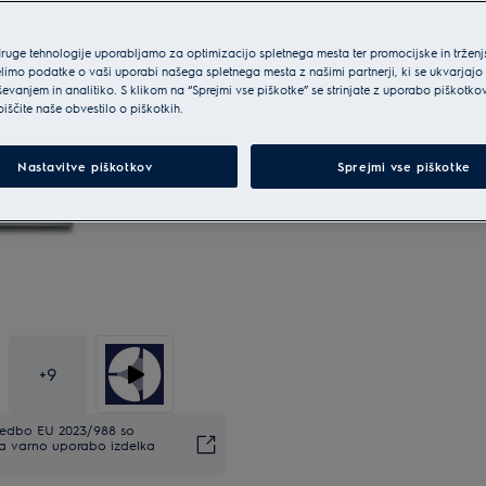
druge tehnologije uporabljamo za optimizacijo spletnega mesta ter promocijske in tržen
limo podatke o vaši uporabi našega spletnega mesta z našimi partnerji, ki se ukvarjajo
ševanjem in analitiko. S klikom na “Sprejmi vse piškotke” se strinjate z uporabo piškotko
biščite naše obvestilo o piškotkih.
Nastavitve piškotkov
Sprejmi vse piškotke
+
9
uredbo EU 2023/988 so
Za varno uporabo izdelka