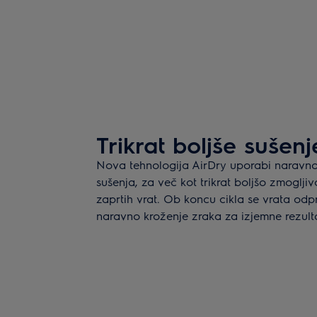
Trikrat boljše sušen
Nova tehnologija AirDry uporabi naravno
sušenja, za več kot trikrat boljšo zmoglji
zaprtih vrat. Ob koncu cikla se vrata odp
naravno kroženje zraka za izjemne rezult