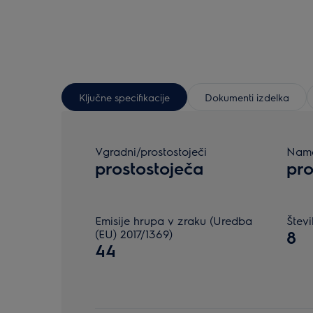
Ključne specifikacije
Dokumenti izdelka
Vgradni/prostostoječi
Name
prostostoječa
pro
Emisije hrupa v zraku (Uredba
Štev
(EU) 2017/1369)
8
44