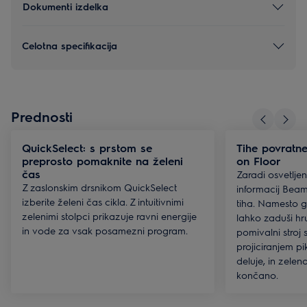
Dokumenti izdelka
Celotna specifikacija
Prednosti
QuickSelect: s prstom se
Tihe povratn
preprosto pomaknite na želeni
on Floor
čas
Zaradi osvetlje
Z zaslonskim drsnikom QuickSelect
informacij Beam
izberite želeni čas cikla. Z intuitivnimi
tiha. Namesto g
zelenimi stolpci prikazuje ravni energije
lahko zaduši hr
in vode za vsak posamezni program.
pomivalni stroj 
projiciranjem pi
deluje, in zelen
končano.