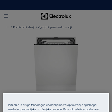
Pomivalni stroji
Vgradni pomivalni stroji
Tapnite za povečavo
Piškotke in druge tehnologije uporabljamo za optimizacijo spletnega
mesta ter promocijske in trženjske namene. Prav tako delimo podatke o