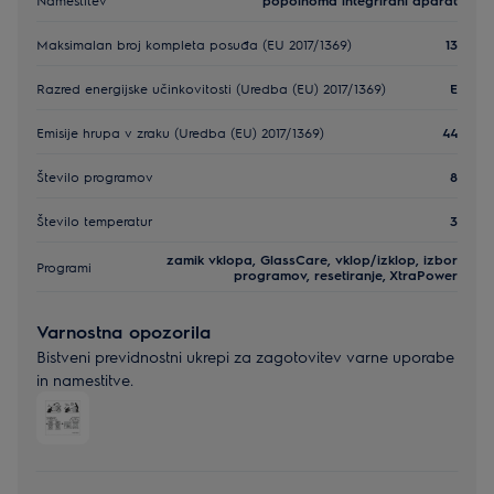
Maksimalan broj kompleta posuđa (EU 2017/1369)
13
Razred energijske učinkovitosti (Uredba (EU) 2017/1369)
E
Emisije hrupa v zraku (Uredba (EU) 2017/1369)
44
Število programov
8
Število temperatur
3
zamik vklopa, GlassCare, vklop/izklop, izbor
Programi
programov, resetiranje, XtraPower
Varnostna opozorila
Bistveni previdnostni ukrepi za zagotovitev varne uporabe
in namestitve.