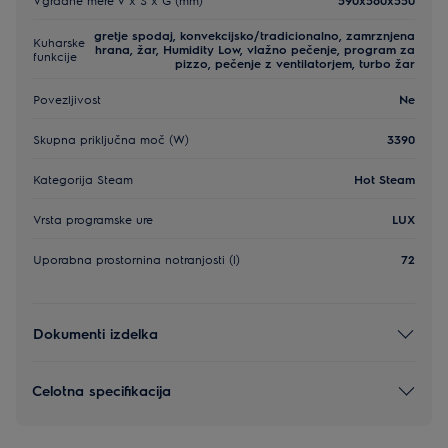
gretje spodaj, konvekcijsko/tradicionalno, zamrznjena
Kuharske
hrana, žar, Humidity Low, vlažno pečenje, program za
funkcije
pizzo, pečenje z ventilatorjem, turbo žar
Povezljivost
Ne
Skupna priključna moč (W)
3390
Kategorija Steam
Hot Steam
Vrsta programske ure
LUX
Uporabna prostornina notranjosti (l)
72
Dokumenti izdelka
Celotna specifikacija