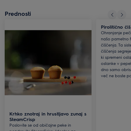
Prednosti
Pirolitično či
Ohranjanje peči
našo pametno fu
čiščenja. Ta si
čiščenja segrej
ki spremeni os
ostanke v pepel
dno samo obrisa
več ne boste por
Krhko znotraj in hrustljavo zunaj s
SteamCrisp
Poslovite se od običajne peke in