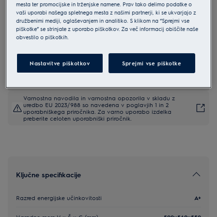
mesta ter promocijske in trženjske namene. Prav tako delimo podatke o
EOC6P77H
vaši uporabi našega spletnega mesta z našimi partnerji, ki se ukvarjajo z
Electrolux 700 SteamCrisp vgradna
družbenimi mediji, oglaševanjem in analitiko. S klikom na “Sprejmi vse
piškotke” se strinjate z uporabo piškotkov. Za več informacij obiščite naše
pečica
obvestilo o piškotkih.
4.9 (327)
Nastavitve piškotkov
Sprejmi vse piškotke
EU podatkovna kartica
Varnostna navodila in varnostna opozorila v skladu z
uredbo EU 2023/988 so navedena v poglavjih 1 in 2
uporabniškega priročnika. Za varno uporabo izdelka
preberite celoten uporabniški priročnik.
Ključne specifikacije
Razred energijske učinkovitosti
A+
Vgradne mere V x Š x G (mm)
590x560x550