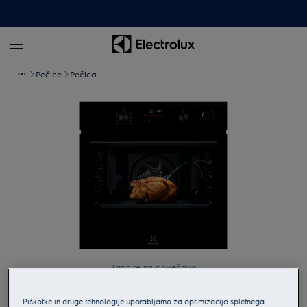
Pečice
Pečica
Tapnite za povečavo
Piškotke in druge tehnologije uporabljamo za optimizacijo spletnega