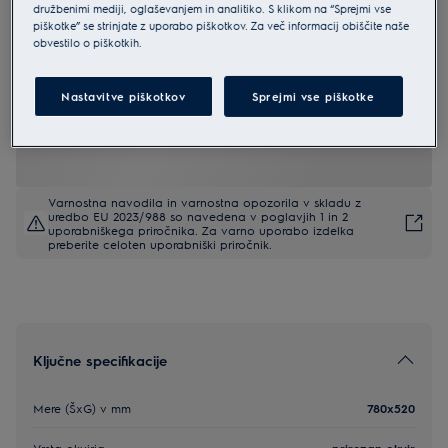
družbenimi mediji, oglaševanjem in analitiko. S klikom na “Sprejmi vse
EIP8146
piškotke” se strinjate z uporabo piškotkov. Za več informacij obiščite naše
Electrolux 300 Pure 80 cm
obvestilo o piškotkih.
Nastavitve piškotkov
Sprejmi vse piškotke
4.9 (81)
EU podatkovna kartica
Varnostna navodila in varnostna opozorila v skladu z
uredbo EU 2023/988 so navedena v poglavjih 1 in 2
uporabniškega priročnika. Za varno uporabo izdelka
preberite celoten uporabniški priročnik.
Ključne specifikacije
Mere (ŠxG) v mm
780x520
Vrsta okvirja
prirezan okvir