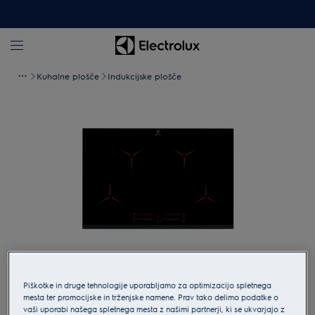
Kuhalne plošče
Indukcijske plošče
Tapnite za povečavo
Piškotke in druge tehnologije uporabljamo za optimizacijo spletnega
mesta ter promocijske in trženjske namene. Prav tako delimo podatke o
vaši uporabi našega spletnega mesta z našimi partnerji, ki se ukvarjajo z