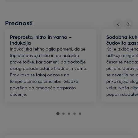
Prednosti
Preprosto, hitro in varno –
Sodobna kuha
Indukcija
čudovito zas
Indukcijska tehnologija pomeni, da se
Ko je izkloplje
toplota dovaja hitro in do natanko
odlikuje elegan
prave točke, kar pomeni, da področje
česar se neopaz
okrog posode ostane hladno in varno.
pultom. Upravlj
Prav tako se takoj odzove na
se osvetlijo na d
temperaturne spremembe. Gladka
prikazujejo ele
površina pa omogoča preprosto
veter. Naša ele
čiščenje.
popoln dodatek