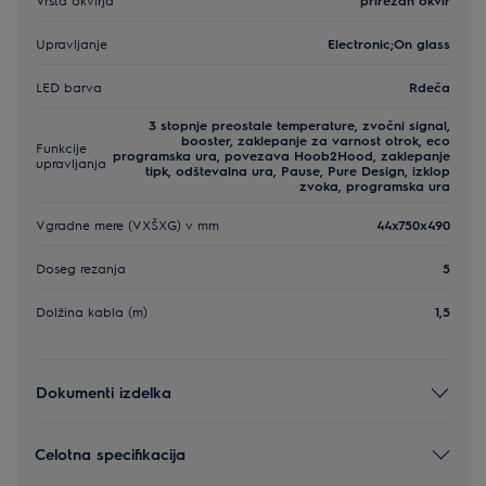
Upravljanje
Electronic;On glass
LED barva
Rdeča
3 stopnje preostale temperature, zvočni signal,
booster, zaklepanje za varnost otrok, eco
Funkcije
programska ura, povezava Hoob2Hood, zaklepanje
upravljanja
tipk, odštevalna ura, Pause, Pure Design, izklop
zvoka, programska ura
Vgradne mere (VXŠXG) v mm
44x750x490
Doseg rezanja
5
Dolžina kabla (m)
1,5
Dokumenti izdelka
Celotna specifikacija