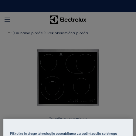
Kuhalne plošče
Steklokeramična plošča
Tapnite za povečavo
Piškotke in druge tehnologije uporabljamo za optimizacijo spletnega