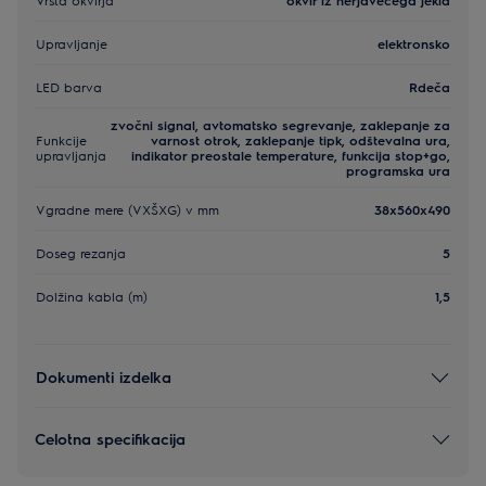
Upravljanje
elektronsko
LED barva
Rdeča
zvočni signal, avtomatsko segrevanje, zaklepanje za
Funkcije
varnost otrok, zaklepanje tipk, odštevalna ura,
upravljanja
indikator preostale temperature, funkcija stop+go,
programska ura
Vgradne mere (VXŠXG) v mm
38x560x490
Doseg rezanja
5
Dolžina kabla (m)
1,5
Dokumenti izdelka
Celotna specifikacija