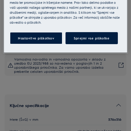
mesta ter promocijske in trženjske namene. Prav tako delimo podatke o
EHF6346XOK
vaši uporabi našega spletnega mesta z našimi partnerji, ki se ukvarjajo z
Electrolux 300 steklokeramična
družbenimi mediji, oglaševanjem in analitiko. S klikom na “Sprejmi vse
piškotke” se strinjate z uporabo piškotkov. Za več informacij obiščite naše
vgradna plošča 60 cm
obvestilo o piškotkih.
4.8 (300)
Nastavitve piškotkov
Sprejmi vse piškotke
EU podatkovna kartica
Varnostna navodila in varnostna opozorila v skladu z
uredbo EU 2023/988 so navedena v poglavjih 1 in 2
uporabniškega priročnika. Za varno uporabo izdelka
preberite celoten uporabniški priročnik.
Ključne specifikacije
Mere (ŠxG) v mm
576x516
Vrsta okvirja
okvir iz nerjavečega jekla