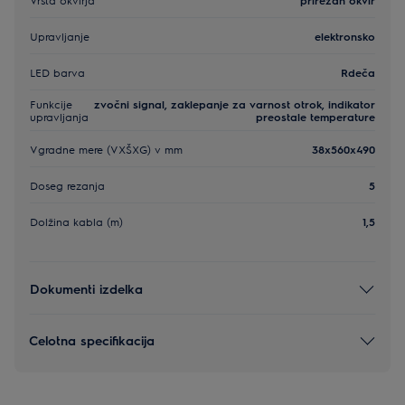
Upravljanje
elektronsko
LED barva
Rdeča
Funkcije
zvočni signal, zaklepanje za varnost otrok, indikator
upravljanja
preostale temperature
Vgradne mere (VXŠXG) v mm
38x560x490
Doseg rezanja
5
Dolžina kabla (m)
1,5
Dokumenti izdelka
Celotna specifikacija