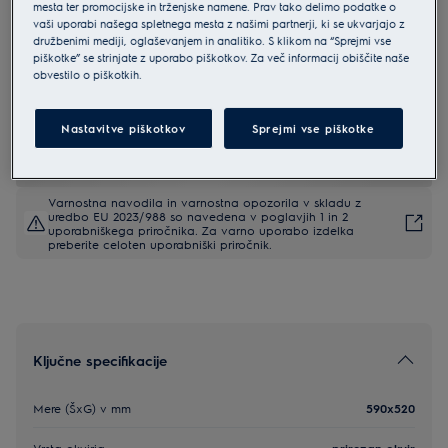
mesta ter promocijske in trženjske namene. Prav tako delimo podatke o
EHF6241FOK
vaši uporabi našega spletnega mesta z našimi partnerji, ki se ukvarjajo z
Electrolux 300 steklokeramična
družbenimi mediji, oglaševanjem in analitiko. S klikom na “Sprejmi vse
piškotke” se strinjate z uporabo piškotkov. Za več informacij obiščite naše
vgradna plošča 60 cm
obvestilo o piškotkih.
4.8 (419)
Nastavitve piškotkov
Sprejmi vse piškotke
EU podatkovna kartica
Varnostna navodila in varnostna opozorila v skladu z
uredbo EU 2023/988 so navedena v poglavjih 1 in 2
uporabniškega priročnika. Za varno uporabo izdelka
preberite celoten uporabniški priročnik.
Ključne specifikacije
Mere (ŠxG) v mm
590x520
Vrsta okvirja
prirezan okvir