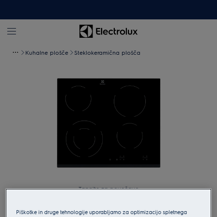
Kuhalne plošče
Steklokeramična plošča
Tapnite za povečavo
Piškotke in druge tehnologije uporabljamo za optimizacijo spletnega