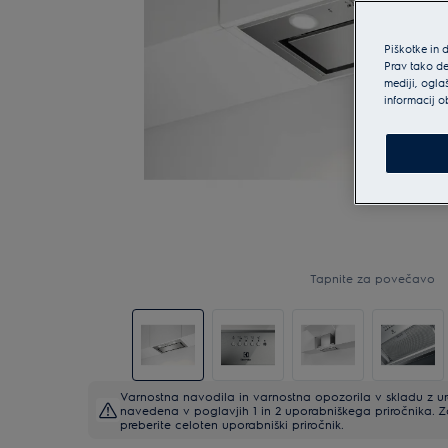
Piškotke in 
Prav tako de
mediji, ogla
informacij o
Tapnite za povečavo
Varnostna navodila in varnostna opozorila v skladu z 
navedena v poglavjih 1 in 2 uporabniškega priročnika. 
preberite celoten uporabniški priročnik.