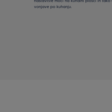
nastavitve moči na kuhalni plošči in tako 
vonjave po kuhanju.