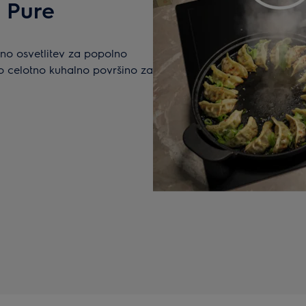
s Pure
jno osvetlitev za popolno
jo celotno kuhalno površino za