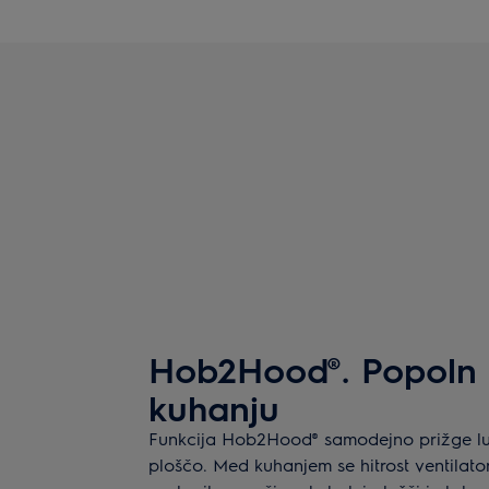
Hob2Hood®. Popoln p
kuhanju
Funkcija Hob2Hood® samodejno prižge luč
ploščo. Med kuhanjem se hitrost ventilato