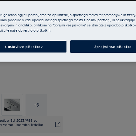
druge tehnologije uporabljamo za optimizacijo spletnega mesta ter promocijske in tržen
limo podatke o vaši uporabi našega spletnega mesta z našimi partnerji, ki se ukvarjajo
ševanjem in analitiko. S klikom na “Sprejmi vse piškotke” se strinjate z uporabo piškotko
biščite naše obvestilo o piškotkih.
Nastavitve piškotkov
Sprejmi vse piškotke
+
5
uredbo EU 2023/988 so
Za varno uporabo izdelka