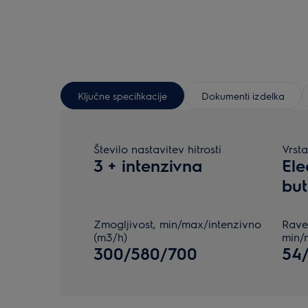
Ključne specifikacije
Dokumenti izdelka
Število nastavitev hitrosti
Vrst
3 + intenzivna
Ele
but
Zmogljivost, min/max/intenzivno
Rave
(m3/h)
min/
300/580/700
54/