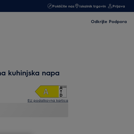
Pokličite nas
Iskalnik trgovin
Prijava
Odkrijte
Podpora
na kuhinjska napa
EU podatkovna kartica