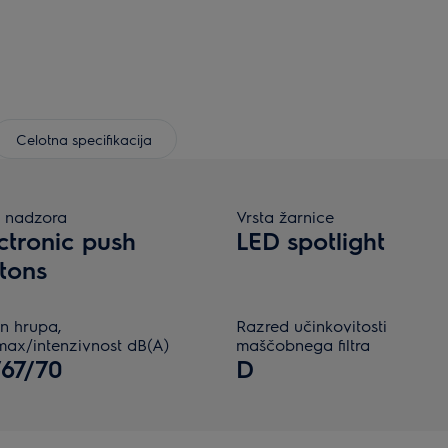
Celotna specifikacija
a nadzora
Vrsta žarnice
ctronic push
LED spotlight
tons
n hrupa,
Razred učinkovitosti
max/intenzivnost dB(A)
maščobnega filtra
67/70
D