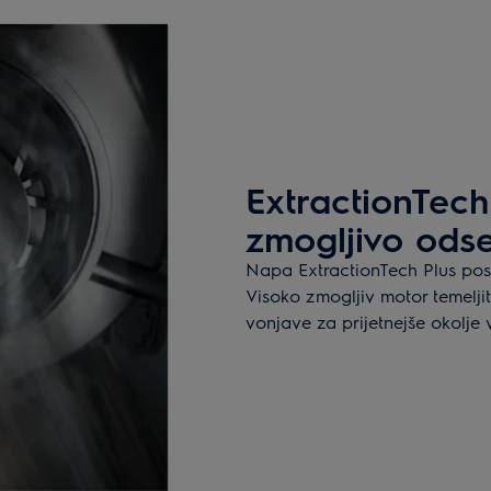
ExtractionTech
zmogljivo ods
Napa ExtractionTech Plus posk
Visoko zmogljiv motor temeljit
vonjave za prijetnejše okolje v