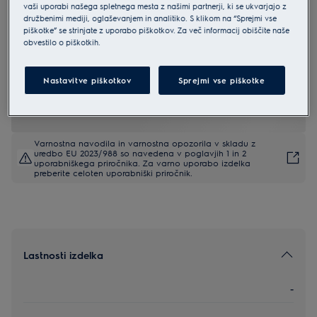
vaši uporabi našega spletnega mesta z našimi partnerji, ki se ukvarjajo z
LFT526X
družbenimi mediji, oglaševanjem in analitiko. S klikom na “Sprejmi vse
Electrolux 500 vgradna kaminska
piškotke” se strinjate z uporabo piškotkov. Za več informacij obiščite naše
obvestilo o piškotkih.
kuhinjska napa širine 60 cm
4.8 (101)
Nastavitve piškotkov
Sprejmi vse piškotke
EU podatkovna kartica
Varnostna navodila in varnostna opozorila v skladu z
uredbo EU 2023/988 so navedena v poglavjih 1 in 2
uporabniškega priročnika. Za varno uporabo izdelka
preberite celoten uporabniški priročnik.
Lastnosti izdelka
-
-