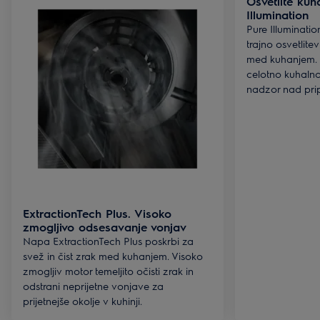
Osvetlite kuh
Illumination
Pure Illuminati
trajno osvetlite
med kuhanjem. L
celotno kuhaln
nadzor nad prip
ExtractionTech Plus. Visoko
zmogljivo odsesavanje vonjav
Napa ExtractionTech Plus poskrbi za
svež in čist zrak med kuhanjem. Visoko
zmogljiv motor temeljito očisti zrak in
odstrani neprijetne vonjave za
prijetnejše okolje v kuhinji.