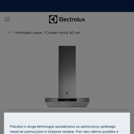
Kuhinjske nape
Cooker hood 60 cm
Tapnite za povečavo
Piškotke in druge tehnologije uporabljamo za optimizacijo spletnega
mesta ter promocijske in trženjske namene. Prav tako delimo podatke o