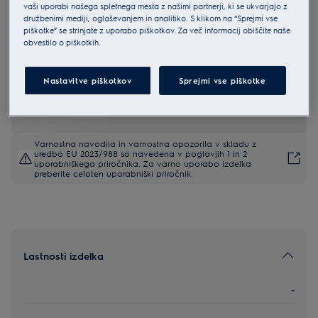
vaši uporabi našega spletnega mesta z našimi partnerji, ki se ukvarjajo z
LFP536X
družbenimi mediji, oglaševanjem in analitiko. S klikom na “Sprejmi vse
Electrolux 500 vgradna izvlečna
piškotke” se strinjate z uporabo piškotkov. Za več informacij obiščite naše
obvestilo o piškotkih.
kuhinjska napa širine 60 cm
4.7 (393)
Nastavitve piškotkov
Sprejmi vse piškotke
EU podatkovna kartica
Varnostna navodila in varnostna opozorila v skladu z
uredbo EU 2023/988 so navedena v poglavjih 1 in 2
uporabniškega priročnika. Za varno uporabo izdelka
preberite celoten uporabniški priročnik.
Lastnosti izdelka
-
-