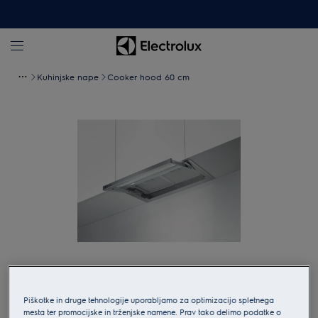
Kuhinjske nape
Cooker hood 60 cm
Tapnite za povečavo
Piškotke in druge tehnologije uporabljamo za optimizacijo spletnega
mesta ter promocijske in trženjske namene. Prav tako delimo podatke o