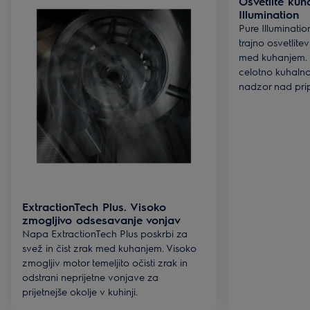
Osvetlite kuh
Illumination
Pure Illuminati
trajno osvetlite
med kuhanjem. L
celotno kuhaln
nadzor nad prip
ExtractionTech Plus. Visoko
zmogljivo odsesavanje vonjav
Napa ExtractionTech Plus poskrbi za
svež in čist zrak med kuhanjem. Visoko
zmogljiv motor temeljito očisti zrak in
odstrani neprijetne vonjave za
prijetnejše okolje v kuhinji.