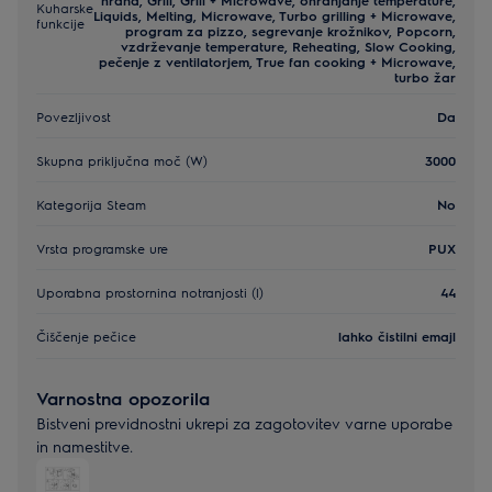
hrana, Grill, Grill + Microwave, ohranjanje temperature,
Kuharske
Liquids, Melting, Microwave, Turbo grilling + Microwave,
funkcije
program za pizzo, segrevanje krožnikov, Popcorn,
vzdrževanje temperature, Reheating, Slow Cooking,
pečenje z ventilatorjem, True fan cooking + Microwave,
turbo žar
Povezljivost
Da
Skupna priključna moč (W)
3000
Kategorija Steam
No
Vrsta programske ure
PUX
Uporabna prostornina notranjosti (l)
44
Čiščenje pečice
lahko čistilni emajl
Varnostna opozorila
Bistveni previdnostni ukrepi za zagotovitev varne uporabe
in namestitve.