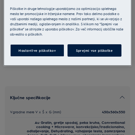
LVL8E09Z
Piškotke in druge tehnologije uporabljamo za optimizacijo spletnega
Electrolux 800 MealAssist
mesta ter promocijske in trženjske namene. Prav tako delimo podatke o
vaši uporabi našega spletnega mesta z našimi partnerji, ki se ukvarjajo z
CombiQuick vgradna pečica
družbenimi mediji, oglaševanjem in analitiko. S klikom na “Sprejmi vse
piškotke” se strinjate z uporabo piškotkov. Za več informacij obiščite naše
5 (86)
obvestilo o piškotkih.
Varnostna navodila in varnostna opozorila v skladu z
Nastavitve piškotkov
Sprejmi vse piškotke
uredbo EU 2023/988 so navedena v poglavjih 1 in 2
uporabniškega priročnika. Za varno uporabo izdelka
preberite celoten uporabniški priročnik.
Ključne specifikacije
Vgradne mere V x Š x G (mm)
450x560x550
Au Gratin, gretje spodaj, peka kruha, Conventional
cooking + Microwave, konvekcijsko/tradicionalno,
odtaljevanje, Dehydrating, vzhajanje testa, zamrznjena