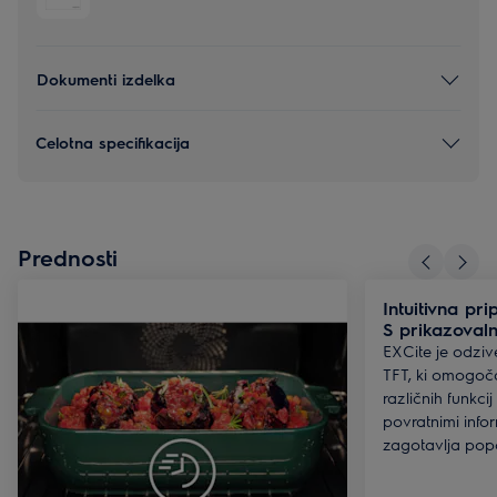
Dokumenti izdelka
Celotna specifikacija
Prednosti
Intuitivna pri
S prikazoval
EXCite je odziv
TFT, ki omogoča
različnih funkci
povratnimi inf
zagotavlja popo