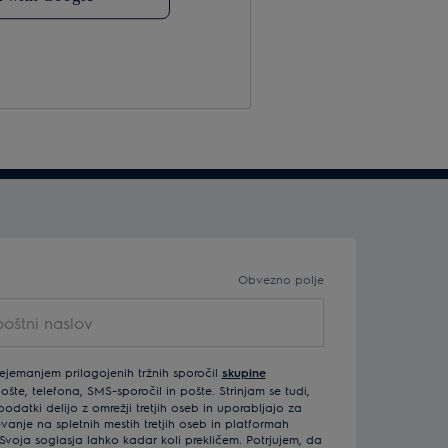
Obvezno polje
štni naslov
rejemanjem prilagojenih tržnih sporočil
skupine
šte, telefona, SMS-sporočil in pošte. Strinjam se tudi,
odatki delijo z omrežji tretjih oseb in uporabljajo za
vanje na spletnih mestih tretjih oseb in platformah
Svoja soglasja lahko kadar koli prekličem. Potrjujem, da