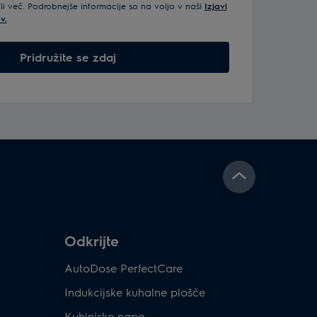
ali več. Podrobnejše informacije so na voljo v naši
Izjavi
v.
Pridružite se zdaj
Odkrijte
AutoDose PerfectCare
Indukcijske kuhalne plošče
Kuhinjske nape