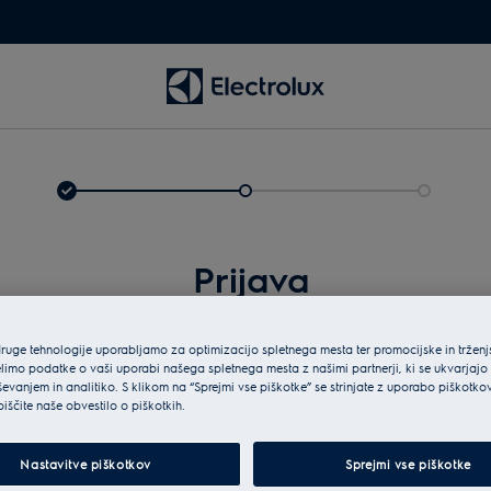
Prijava
druge tehnologije uporabljamo za optimizacijo spletnega mesta ter promocijske in tržen
limo podatke o vaši uporabi našega spletnega mesta z našimi partnerji, ki se ukvarjajo
ševanjem in analitiko. S klikom na “Sprejmi vse piškotke” se strinjate z uporabo piškotko
biščite naše obvestilo o piškotkih.
Vne
Nastavitve piškotkov
Sprejmi vse piškotke