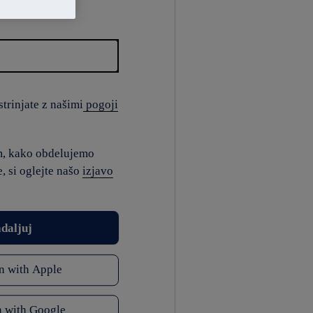
trinjate z našimi
pogoji
m, kako obdelujemo
, si oglejte našo
izjavo