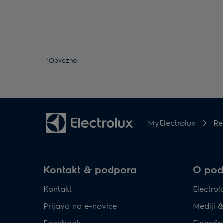
*Obvezno
MyElectrolux
Re
Kontakt & podpora
O podj
Kontakt
Electro
Prijava na e-novice
Mediji 
Facebook
Finančn