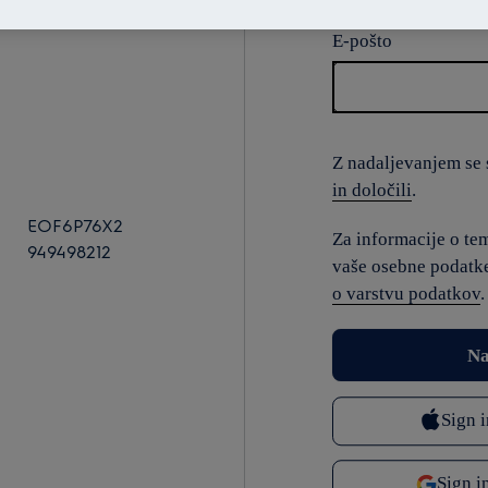
E-pošto
Z nadaljevanjem se s
in določili
.
EOF6P76X2
Za informacije o te
949498212
vaše osebne podatke
o varstvu podatkov
.