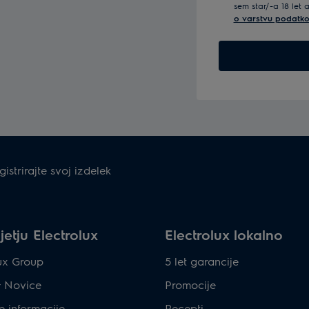
sem star/-a 18 let 
o varstvu podatko
gistrirajte svoj izdelek
etju Electrolux
Electrolux lokalno
lux Group
5 let garancije
& Novice
Promocije
e informacije
Recepti