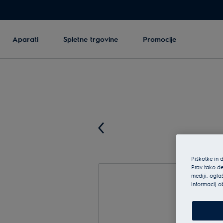
Aparati
Spletne trgovine
Promocije
Piškotke in 
Prav tako de
mediji, ogla
informacij o