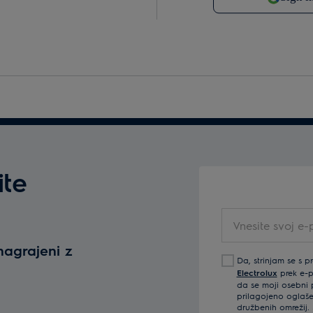
ite
Vnesite svoj e-po
nagrajeni z
Da, strinjam se s p
Electrolux
prek e-po
da se moji osebni p
prilagojeno oglaše
družbenih omrežij. 