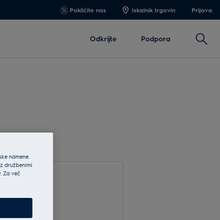
Pokličite nas
Iskalnik trgovin
Prijava
Išči
Odkrijte
Podpora
jske namene.
 z družbenimi
v. Za več
site e-pošto