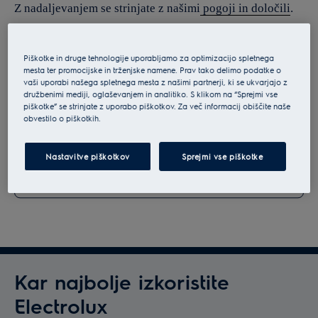
Z nadaljevanjem se strinjate z našimi
pogoji in določili
.
Za informacije o tem, kako obdelujemo vaše osebne
podatke, si oglejte našo
izjavo o varstvu podatkov
.
Piškotke in druge tehnologije uporabljamo za optimizacijo spletnega
mesta ter promocijske in trženjske namene. Prav tako delimo podatke o
vaši uporabi našega spletnega mesta z našimi partnerji, ki se ukvarjajo z
družbenimi mediji, oglaševanjem in analitiko. S klikom na “Sprejmi vse
piškotke” se strinjate z uporabo piškotkov. Za več informacij obiščite naše
obvestilo o piškotkih.
Nastavitve piškotkov
Sprejmi vse piškotke
Kar najbolje izkoristite
Electrolux