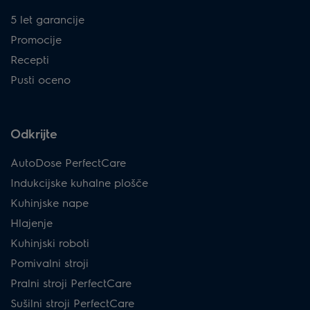
5 let garancije
Promocije
Recepti
Pusti oceno
Odkrijte
AutoDose PerfectCare
Indukcijske kuhalne plošče
Kuhinjske nape
Hlajenje
Kuhinjski roboti
Pomivalni stroji
Pralni stroji PerfectCare
Sušilni stroji PerfectCare