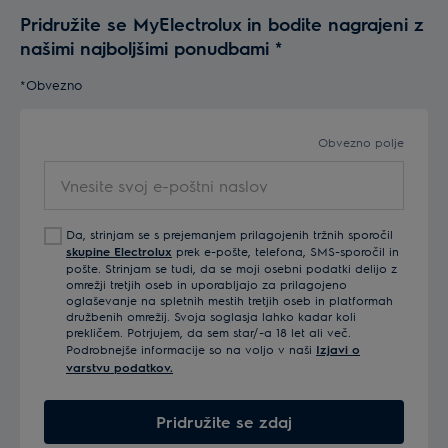
Pridružite se MyElectrolux in bodite nagrajeni z
našimi najboljšimi ponudbami
*
*Obvezno
Obvezno polje
Vnesite svoj e-poštni naslov
Da, strinjam se s prejemanjem prilagojenih tržnih sporočil
skupine Electrolux
prek e-pošte, telefona, SMS-sporočil in
pošte. Strinjam se tudi, da se moji osebni podatki delijo z
omrežji tretjih oseb in uporabljajo za prilagojeno
oglaševanje na spletnih mestih tretjih oseb in platformah
družbenih omrežij. Svoja soglasja lahko kadar koli
prekličem. Potrjujem, da sem star/-a 18 let ali več.
Podrobnejše informacije so na voljo v naši
Izjavi o
varstvu podatkov.
Pridružite se zdaj