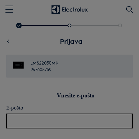
Išči
Menu
Prijava
LMS2203EMK
947608769
Vnesite e-pošto
E-pošto