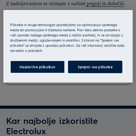
Z nadaljevanjem se strinjate z našimi
pogoji in določili
.
Za informacije o tem, kako obdelujemo vaše osebne
podatke, si oglejte našo
izjavo o varstvu podatkov
.
Piškotke in druge tehnologije uporabljamo za optimizacijo spletnega
mesta ter promocijske in trženjske namene. Prav tako delimo podatke o
vaši uporabi našega spletnega mesta z našimi partnerji, ki se ukvarjajo z
družbenimi mediji, oglaševanjem in analitiko. S klikom na “Sprejmi vse
piškotke” se strinjate z uporabo piškotkov. Za več informacij obiščite naše
obvestilo o piškotkih.
Nastavitve piškotkov
Sprejmi vse piškotke
Kar najbolje izkoristite
Electrolux