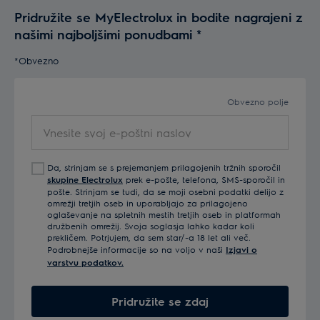
Pridružite se MyElectrolux in bodite nagrajeni z
našimi najboljšimi ponudbami
*
*Obvezno
Obvezno polje
Vnesite svoj e-poštni naslov
Da, strinjam se s prejemanjem prilagojenih tržnih sporočil
skupine Electrolux
prek e-pošte, telefona, SMS-sporočil in
pošte. Strinjam se tudi, da se moji osebni podatki delijo z
omrežji tretjih oseb in uporabljajo za prilagojeno
oglaševanje na spletnih mestih tretjih oseb in platformah
družbenih omrežij. Svoja soglasja lahko kadar koli
prekličem. Potrjujem, da sem star/-a 18 let ali več.
Podrobnejše informacije so na voljo v naši
Izjavi o
varstvu podatkov.
Pridružite se zdaj