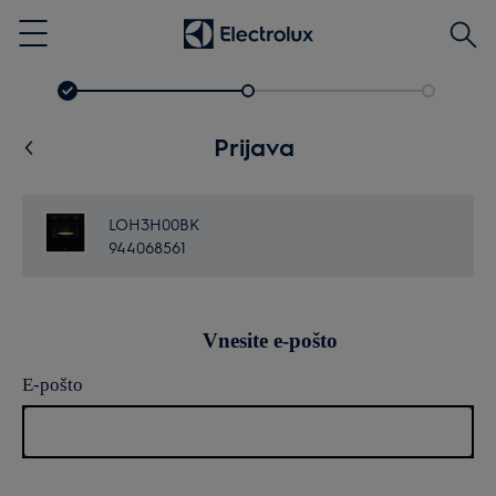
Išči
Menu
Prijava
LOH3H00BK
944068561
Vnesite e-pošto
E-pošto