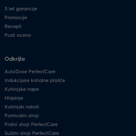
5 let garancije
Promocije
Recepti
Pusti oceno
Odkrijte
AutoDose PerfectCare
Indukcijske kuhalne plošče
Kuhinjske nape
Hlajenje
Kuhinjski roboti
Pomivalni stroji
Pralni stroji PerfectCare
Sušilni stroji PerfectCare